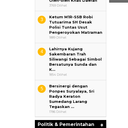
Oleh-oleh Khas Daerah
3769 Dilihat
Ketum M1R-SSB Robi
3
Tutuarima SH Desak
Polisi Tuntas Usut
Pengeroyokan Matraman
1889 Dilihat
‎Lahirnya Kujang
4
Sakembaran Trah
Siliwangi Sebagai Simbol
Bersatunya Sunda dan
K…
1854 Dilihat
‎Bersinergi dengan
5
Ponpes Suryalaya, Sri
Radya Keraton
Sumedang Larang
Tegaskan …
1786 Dilihat
Politik & Pemerintahan
+