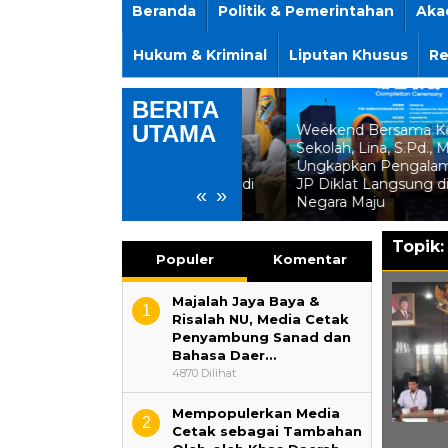
Beranda
Politik & Pemerintahan
Aka
Hukum & Kriminal
Liputan Khusus
Re
BERITA
UTAMA
Jawa Tengah Masih Jadi
Weekend Bersama Kepala
Magnet Investasi,
Sekolah, Lina, S.Pd., M.T.,
Perusahaan Australia
Ungkapkan Pengalaman 60
Tanamkan US$350 Juta di
JP Diklat Langsung di
«
»
Batang
Negara Maju
Topik
Populer
Komentar
Majalah Jaya Baya &
1
Risalah NU, Media Cetak
Penyambung Sanad dan
Bahasa Daer…
4870 Dilihat
Mempopulerkan Media
2
Cetak sebagai Tambahan