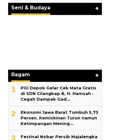
BERKARYA UNTUK PE…
Seni & Budaya
+
Hari Pertama
Lama 2026 Pe
Marga Banjir
Ragam
+
1
PGI Depok Gelar Cek Mata Gratis
di SDN Cilangkap 8, H. Hamzah :
Cegah Dampak Gad…
2
Ekonomi Jawa Barat Tumbuh 5,73
Persen, Kemiskinan Turun namun
Ketimpangan Mening…
3
Festival Nobar Persib Majalengka