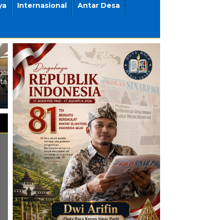
ya
Internasional
Antar Desa
Jawa Tengah Masih Jadi
Carilah Ilmu Sampai ke
Magnet Investasi,
Negeri China, AKSI dan
Perusahaan Australia
Kemendikdasmen Studi
Tanamkan US$350 Juta di
Banding ke Negara Maju
Batang