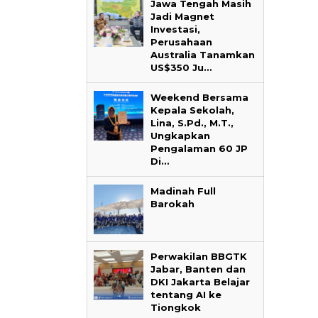
Jawa Tengah Masih
Jadi Magnet
Investasi,
Perusahaan
Australia Tanamkan
US$350 Ju…
Weekend Bersama
‎Bupati Teka
Kepala Sekolah,
Akar Budaya
Lina, S.Pd., M.T.,
Ngalaksa 202
Ungkapkan
Pengalaman 60 JP
Di…
Madinah Full
Barokah
Perwakilan BBGTK
Jabar, Banten dan
DKI Jakarta Belajar
tentang AI ke
Tiongkok