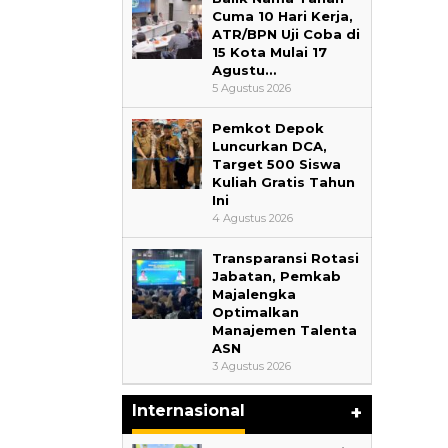
Cuma 10 Hari Kerja,
ATR/BPN Uji Coba di
15 Kota Mulai 17
Agustu…
5 Agustus 2026
Pemkot Depok
Luncurkan DCA,
Target 500 Siswa
Kuliah Gratis Tahun
Ini
4 Agustus 2026
Transparansi Rotasi
Jabatan, Pemkab
Majalengka
Optimalkan
Manajemen Talenta
17 Guru dan 
ASN
3 Agustus 2026
Jabar Belajar
Republik Rak
Internasional
+
Di Akademia, Liputa