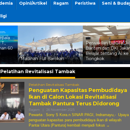
demia
Opini/Artikel
Ragam
Peristiwa
Seni & Buda
ligi
Perwakilan BBGTK Jabar,
Banten dan DKI Jakarta
Belajar tentang AI ke
Madinah Full Barokah
Tiongkok
:
Pelatihan Revitalisasi Tambak
Pelatihan Revitalisasi Tambak
Penguatan Kapasitas Pembudidaya
Ikan di Calon Lokasi Revitalisasi
Tambak Pantura Terus Didorong
Oleh
Ragam
|
26 November 2025
Wawan
Pewarta : Sony S Kora.n SINAR PAGI, Indramayu,- Upaya
Nurjaman
penguatan kapasitas para pembudidaya ikan di wilayah
Pantai Utara (Pantura) kembali menjadi fokus