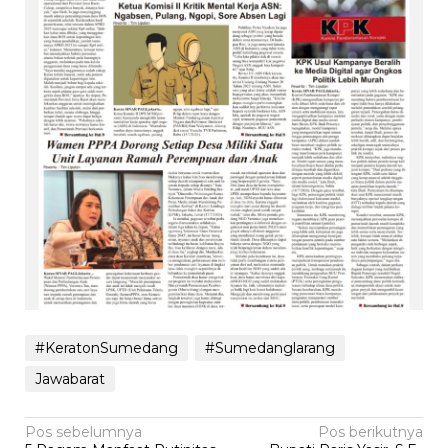
#KeratonSumedang
#Sumedanglarang
Jawabarat
Navigasi
Pos sebelumnya
Pos berikutnya