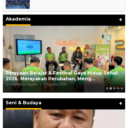
Akademia
+
Perayaan Belajar & Festival Gaya Hidup Sehat
2026: Merayakan Perubahan, Meng…
Di Akademia, Ragam
|
8 Agustus 2026
Seni & Budaya
+