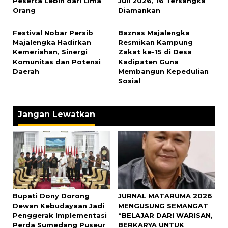
Peserta Lebih dari Lima
Juli 2026, 16 Tersangka
Orang
Diamankan
Festival Nobar Persib
Baznas Majalengka
Majalengka Hadirkan
Resmikan Kampung
Kemeriahan, Sinergi
Zakat ke-15 di Desa
Komunitas dan Potensi
Kadipaten Guna
Daerah
Membangun Kepedulian
Sosial
Jangan Lewatkan
‎Bupati Dony Dorong
JURNAL MATARUMA 2026
Dewan Kebudayaan Jadi
MENGUSUNG SEMANGAT
Penggerak Implementasi
“BELAJAR DARI WARISAN,
Perda Sumedang Puseur
BERKARYA UNTUK