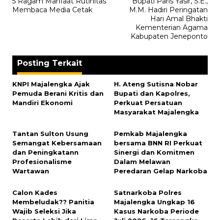
5 Ragam Manfaat Rutinitas
Bupati Paris Yasir, S.E.,
pos
Membaca Media Cetak
M.M. Hadiri Peringatan
Hari Amal Bhakti
Kementerian Agama
Kabupaten Jeneponto
Posting Terkait
KNPI Majalengka Ajak
H. Ateng Sutisna Nobar
Pemuda Berani Kritis dan
Bupati dan Kapolres,
Mandiri Ekonomi
Perkuat Persatuan
Masyarakat Majalengka
‎Tantan Sulton Usung
Pemkab Majalengka
Semangat Kebersamaan
bersama BNN RI Perkuat
dan Peningkatann
Sinergi dan Komitmen
Profesionalisme
Dalam Melawan
Wartawan
Peredaran Gelap Narkoba
‎Calon Kades
Satnarkoba Polres
Membeludak?? Panitia
Majalengka Ungkap 16
Wajib Seleksi Jika
Kasus Narkoba Periode