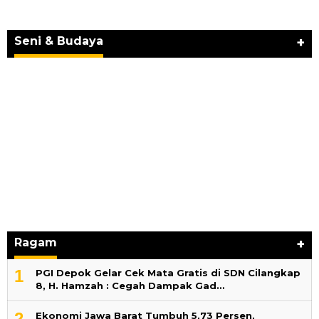
JURNAL MATARUMA 2026 MENGUSUNG
SEMANGAT “BELAJAR DARI WARISAN,
BERKARYA UNTUK PE…
Seni & Budaya
+
Ragam
+
1
PGI Depok Gelar Cek Mata Gratis di SDN Cilangkap
8, H. Hamzah : Cegah Dampak Gad…
2
Ekonomi Jawa Barat Tumbuh 5,73 Persen,