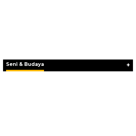
JURNAL MATARUMA 2026 MENGUSUNG
SEMANGAT “BELAJAR DARI WARISAN,
BERKARYA UNTUK PE…
Seni & Budaya
+