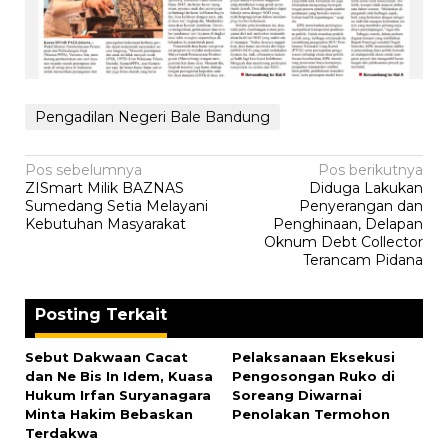
Pengadilan Negeri Bale Bandung
Navigasi
Pos sebelumnya
Pos berikutnya
‎ZISmart Milik BAZNAS
‎Diduga Lakukan
pos
Sumedang Setia Melayani
Penyerangan dan
Kebutuhan Masyarakat
Penghinaan, Delapan
Oknum Debt Collector
Terancam Pidana
Posting Terkait
Sebut Dakwaan Cacat
Pelaksanaan Eksekusi
dan Ne Bis In Idem, Kuasa
Pengosongan Ruko di
Hukum Irfan Suryanagara
Soreang Diwarnai
Minta Hakim Bebaskan
Penolakan Termohon
Terdakwa