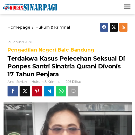
Lewati
ke
konten
Terdakwa
Homepage
Hukum & Kriminal
/
Kasus
Pelecehan
Oleh
29 Januari 2026
Seksual
Andi
Di
Pengadilan Negeri Bale Bandung
Sovian
Ponpes
Terdakwa Kasus Pelecehan Seksual Di
Santri
Sinatria
Ponpes Santri Sinatria Qurani Divonis
Qurani
17 Tahun Penjara
Divonis
17
Andi Sovian
Hukum & Kriminal
-
-
296 Dilihat
Tahun
Penjara