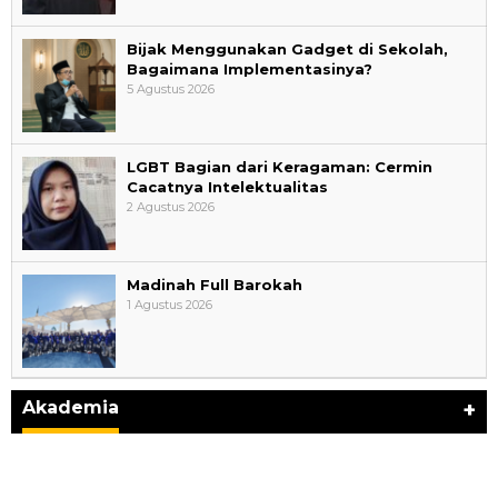
Bijak Menggunakan Gadget di Sekolah,
Bagaimana Implementasinya?
5 Agustus 2026
LGBT Bagian dari Keragaman: Cermin
Cacatnya Intelektualitas
2 Agustus 2026
Madinah Full Barokah
1 Agustus 2026
Perayaan Belajar & Festival Gaya Hidup Sehat
2026: Merayakan Perubahan, Meng…
Di Akademia, Ragam
|
8 Agustus 2026
Akademia
+