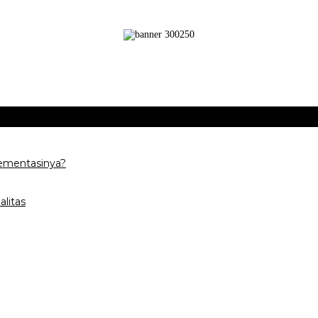
ementasinya?
litas