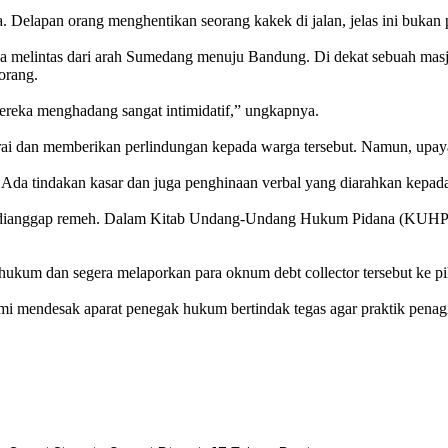
. Delapan orang menghentikan seorang kakek di jalan, jelas ini bukan 
ana melintas dari arah Sumedang menuju Bandung. Di dekat sebuah masj
orang.
mereka menghadang sangat intimidatif,” ungkapnya.
erai dan memberikan perlindungan kepada warga tersebut. Namun, upay
. Ada tindakan kasar dan juga penghinaan verbal yang diarahkan kepa
at dianggap remeh. Dalam Kitab Undang-Undang Hukum Pidana (KUHP) y
hukum dan segera melaporkan para oknum debt collector tersebut ke pi
i mendesak aparat penegak hukum bertindak tegas agar praktik penagi