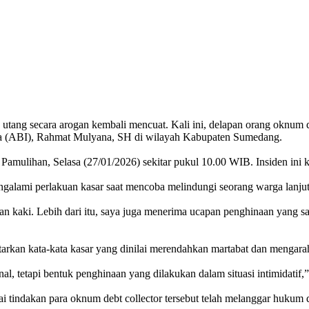
utang secara arogan kembali mencuat. Kali ini, delapan orang oknum d
ia (ABI), Rahmat Mulyana, SH di wilayah Kabupaten Sumedang.
an Pamulihan, Selasa (27/01/2026) sekitar pukul 10.00 WIB. Insiden in
ami perlakuan kasar saat mencoba melindungi seorang warga lanjut u
an kaki. Lebih dari itu, saya juga menerima ucapan penghinaan yang s
tarkan kata-kata kasar yang dinilai merendahkan martabat dan mengara
al, tetapi bentuk penghinaan yang dilakukan dalam situasi intimidatif,”
ai tindakan para oknum debt collector tersebut telah melanggar hukum 