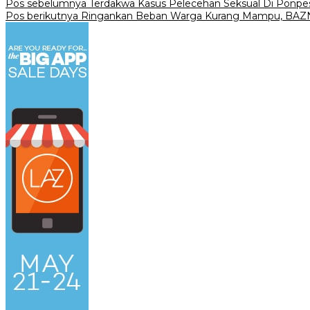
Navigasi
Pos sebelumnya
Terdakwa Kasus Pelecehan Seksual Di Ponpes S
Pos berikutnya
‎Ringankan Beban Warga Kurang Mampu, BAZ
pos