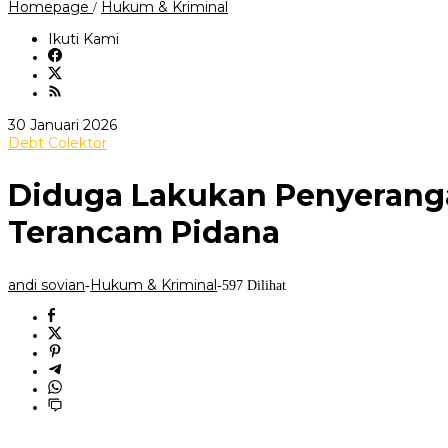
‎Diduga
Homepage
Hukum & Kriminal
/
Lakukan
Penyerangan
Ikuti Kami
dan
Penghinaan,
Delapan
Oknum
Debt
oleh
30 Januari 2026
Collector
andi
Debt Colektor
Terancam
sovian
Pidana
‎Diduga Lakukan Penyerang
Terancam Pidana
andi sovian
Hukum & Kriminal
-
-
597 Dilihat