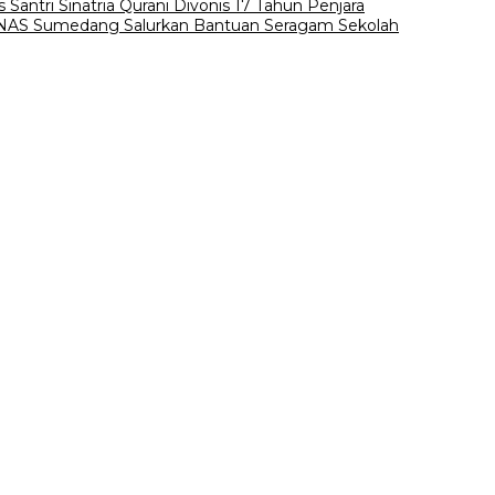
antri Sinatria Qurani Divonis 17 Tahun Penjara
NAS Sumedang Salurkan Bantuan Seragam Sekolah