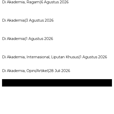
Di Akademia, Ragam
|
6 Agustus 2026
AYIMUN 2026 Depok Resmi Dibuka, Chandra: Ini Ruang
Lahirkan Pemimpin Masa Depan
Di Akademia
|
3 Agustus 2026
Wali Kota Supian Suri Lantik Pengurus Kwarcab Pramuka
Depok 2026–2031, Tegaskan …
Di Akademia
|
1 Agustus 2026
Weekend Bersama Kepala Sekolah, Lina, S.Pd., M.T.,
Ungkapkan Pengalaman 60 JP Di…
Di Akademia, Internasional, Liputan Khusus
|
1 Agustus 2026
Menjadi Guru Inspiratif dan Menyenangkan
Di Akademia, Opini/Artikel
|
28 Juli 2026
Seni & Budaya
+
‎Bupati Dony Dorong Dewan Kebudayaan Jadi Penggerak
Implementasi Perda Sumedang …
JURNAL MATARUMA 2026 MENGUSUNG SEMANGAT