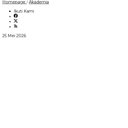
Sukses
Homepage
Akademia
/
Digelar,
Sesi
Ikuti Kami
"Stories
Meet
Brands"
Lahirkan
Kolaborasi
oleh
25 Mei 2026
Nyata
Jurnalis
Brand
Media
dan
Cetak
Penulis
&
Online