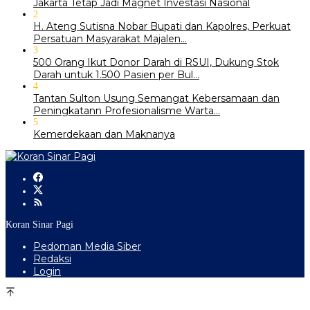
Jakarta Tetap Jadi Magnet Investasi Nasional
2
H. Ateng Sutisna Nobar Bupati dan Kapolres, Perkuat
Persatuan Masyarakat Majalen…
3
500 Orang Ikut Donor Darah di RSUI, Dukung Stok
Darah untuk 1.500 Pasien per Bul…
4
‎Tantan Sulton Usung Semangat Kebersamaan dan
Peningkatann Profesionalisme Warta…
5
Kemerdekaan dan Maknanya
Koran Sinar Pagi
Pedoman Media Siber
Redaksi
Login