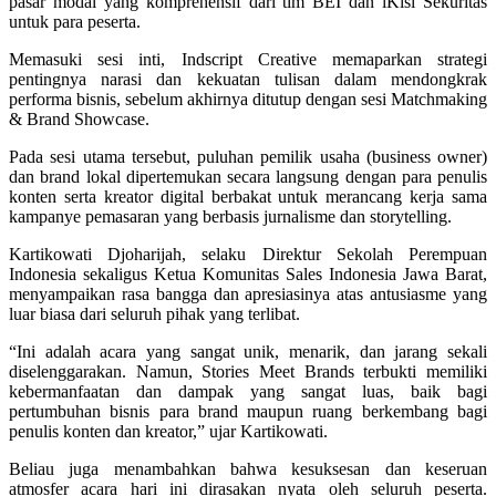
pasar modal yang komprehensif dari tim BEI dan iKisi Sekuritas
untuk para peserta.
Memasuki sesi inti, Indscript Creative memaparkan strategi
pentingnya narasi dan kekuatan tulisan dalam mendongkrak
performa bisnis, sebelum akhirnya ditutup dengan sesi Matchmaking
& Brand Showcase.
Pada sesi utama tersebut, puluhan pemilik usaha (business owner)
dan brand lokal dipertemukan secara langsung dengan para penulis
konten serta kreator digital berbakat untuk merancang kerja sama
kampanye pemasaran yang berbasis jurnalisme dan storytelling.
Kartikowati Djoharijah, selaku Direktur Sekolah Perempuan
Indonesia sekaligus Ketua
Komunitas Sales Indonesia
Jawa Barat,
menyampaikan rasa bangga dan apresiasinya atas antusiasme yang
luar biasa dari seluruh pihak yang terlibat.
“Ini adalah acara yang sangat unik, menarik, dan jarang sekali
diselenggarakan. Namun, Stories Meet Brands terbukti memiliki
kebermanfaatan dan dampak yang sangat luas, baik bagi
pertumbuhan bisnis para brand maupun ruang berkembang bagi
penulis konten dan kreator,” ujar Kartikowati.
Beliau juga menambahkan bahwa kesuksesan dan keseruan
atmosfer acara hari ini dirasakan nyata oleh seluruh peserta.