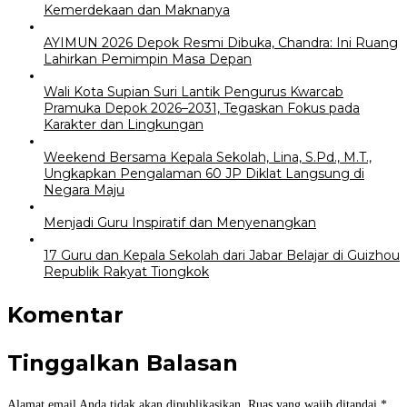
Kemerdekaan dan Maknanya
AYIMUN 2026 Depok Resmi Dibuka, Chandra: Ini Ruang
Lahirkan Pemimpin Masa Depan
Wali Kota Supian Suri Lantik Pengurus Kwarcab
Pramuka Depok 2026–2031, Tegaskan Fokus pada
Karakter dan Lingkungan
Weekend Bersama Kepala Sekolah, Lina, S.Pd., M.T.,
Ungkapkan Pengalaman 60 JP Diklat Langsung di
Negara Maju
Menjadi Guru Inspiratif dan Menyenangkan
17 Guru dan Kepala Sekolah dari Jabar Belajar di Guizhou
Republik Rakyat Tiongkok
Komentar
Tinggalkan Balasan
Alamat email Anda tidak akan dipublikasikan.
Ruas yang wajib ditandai
*