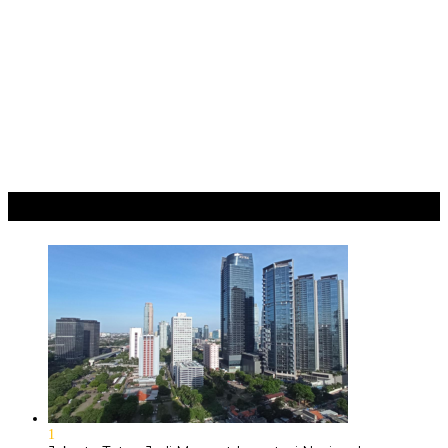
“BELAJAR DARI WARISAN, BERKARYA UNTUK PE…
Hari Pertama Festival Depok Lama 2026 Pecah : Parade 12
Marga Banjiri Jalan Pemu…
‎Wabup Fajar Serahkan Bantuan Petani Tembakau di Sukasari
‎Bupati Tekankan Penguatan Akar Budaya dalam Pembukaan
Ngalaksa 2026
Ragam
+
1