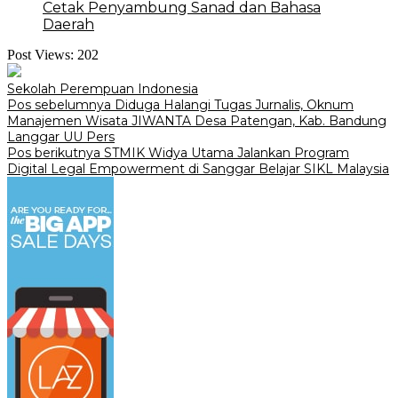
Cetak Penyambung Sanad dan Bahasa
Daerah
Post Views:
202
Sekolah Perempuan Indonesia
Navigasi
Pos sebelumnya
Diduga Halangi Tugas Jurnalis, Oknum
Manajemen Wisata JIWANTA Desa Patengan, Kab. Bandung
pos
Langgar UU Pers
Pos berikutnya
STMIK Widya Utama Jalankan Program
Digital Legal Empowerment di Sanggar Belajar SIKL Malaysia