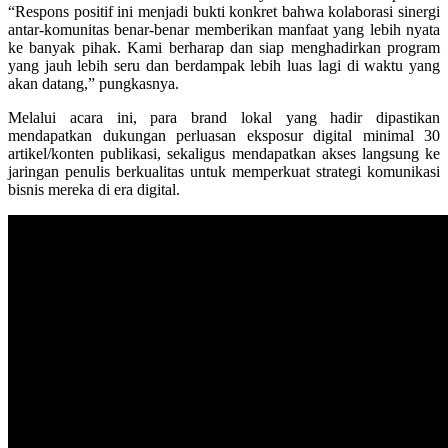
“Respons positif ini menjadi bukti konkret bahwa kolaborasi sinergi
antar-komunitas benar-benar memberikan manfaat yang lebih nyata
ke banyak pihak. Kami berharap dan siap menghadirkan program
yang jauh lebih seru dan berdampak lebih luas lagi di waktu yang
akan datang,” pungkasnya.
Melalui acara ini, para brand lokal yang hadir dipastikan
mendapatkan dukungan perluasan eksposur digital minimal 30
artikel/konten publikasi, sekaligus mendapatkan akses langsung ke
jaringan penulis berkualitas untuk memperkuat strategi komunikasi
bisnis mereka di era digital.