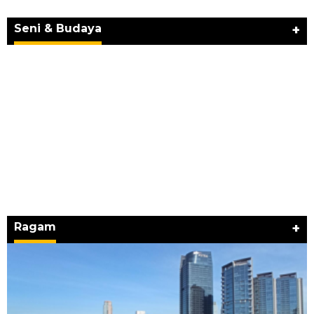
SEMANGAT “BELAJAR DARI WARISAN,
BERKARYA UNTUK PE…
Seni & Budaya
+
Ragam
+