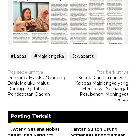
#Lapas
#Majalengaka
Jawabarat
Navigasi
Pos sebelumnya
Pos berikutnya
Pemprov Maluku Gandeng
Sosok Rian Firmansyah,
pos
Bank Maluku Malut
Kalapas Majalengka yang
Dorong Digitalisasi
Membawa Semangat
Pendapatan Daerah
Perubahan, Meningkat
Prestasi
Posting Terkait
H. Ateng Sutisna Nobar
‎Tantan Sulton Usung
Bupati dan Kapolres,
Semangat Kebersamaan