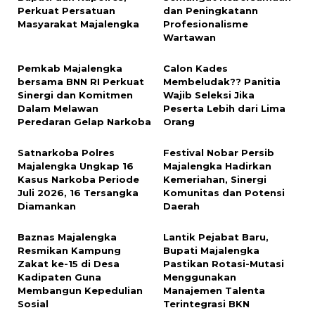
Perkuat Persatuan
dan Peningkatann
Masyarakat Majalengka
Profesionalisme
Wartawan
Pemkab Majalengka
‎Calon Kades
bersama BNN RI Perkuat
Membeludak?? Panitia
Sinergi dan Komitmen
Wajib Seleksi Jika
Dalam Melawan
Peserta Lebih dari Lima
Peredaran Gelap Narkoba
Orang
Satnarkoba Polres
Festival Nobar Persib
Majalengka Ungkap 16
Majalengka Hadirkan
Kasus Narkoba Periode
Kemeriahan, Sinergi
Juli 2026, 16 Tersangka
Komunitas dan Potensi
Diamankan
Daerah
Baznas Majalengka
Lantik Pejabat Baru,
Resmikan Kampung
Bupati Majalengka
Zakat ke-15 di Desa
Pastikan Rotasi-Mutasi
Kadipaten Guna
Menggunakan
Membangun Kepedulian
Manajemen Talenta
Sosial
Terintegrasi BKN