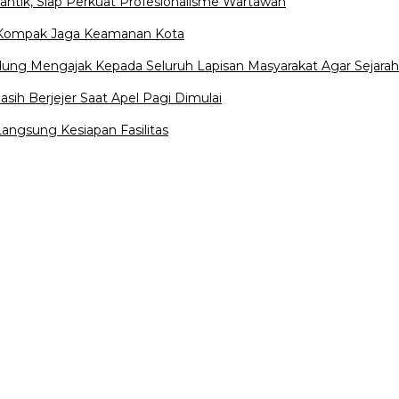
antik, Siap Perkuat Profesionalisme Wartawan
ok Kompak Jaga Keamanan Kota
ndung Mengajak Kepada Seluruh Lapisan Masyarakat Agar Sejar
sih Berjejer Saat Apel Pagi Dimulai
angsung Kesiapan Fasilitas