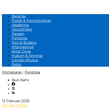
Beranda
Politik & Pemerintahan
Akademia
Opini/Artikel
Ragam
Peristiwa
Seni & Budaya
Internasional
Antar Desa
Hukum & Kriminal
Liputan Khusus
Religi
HUT
Homepage
Peristiwa
/
ke-
7
Ikuti Kami
RSUI
Gelar
Turnamen
Futsal
antar
oleh
12 Februari 2026
Instansi
Wawan
HUT ke 7 RSUI
Kesehatan.