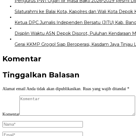
Pengurus PWI Ogan Ilir Masa Bakti 2026–2029 Resmi Dil
Silaturahmi ke Balai Kota, Kapolres dan Wali Kota Dep
Ketua DPC.Jurnalis Independen Bersatu (JITU) Kab. Ba
Disiplin Waktu ASN Depok Disorot, Puluhan Kendaraan Ma
Gerai KKMP Grogol Siap Beroperasi, Kasdam Jaya Tinjau L
Komentar
Tinggalkan Balasan
Alamat email Anda tidak akan dipublikasikan.
Ruas yang wajib ditandai
*
Komentar