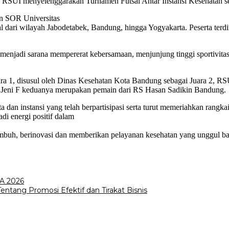
, RSUI menyelenggarakan Turnamen Futsal Antar Instansi Kesehatan seb
an SOR Universitas
al dari wilayah Jabodetabek, Bandung, hingga Yogyakarta. Peserta terdir
 menjadi sarana mempererat kebersamaan, menjunjung tinggi sportivit
ara 1, disusul oleh Dinas Kesehatan Kota Bandung sebagai Juara 2, 
yer Jeni F keduanya merupakan pemain dari RS Hasan Sadikin Bandung.
a dan instansi yang telah berpartisipasi serta turut memeriahkan ran
di energi positif dalam
buh, berinovasi dan memberikan pelayanan kesehatan yang unggul bag
TA 2026
entang Promosi Efektif dan Tirakat Bisnis