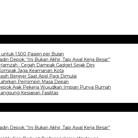
untuk 1.500 Pasien per Bulan
Kadin Depok: “Ini Bukan Akhir, Tapi Awal Kerja Besar”
. Hamzah : Cegah Dampak Gadget Sejak Dini
ok Kompak Jaga Keamanan Kota
sih Berjejer Saat Apel Pagi Dimulai
 Lahirkan Pemimpin Masa Depan
Depok Ajak Pekerja Wujudkan Impian Punya Rumah
angsung Kesiapan Fasilitas
Kadin Depok: “Ini Bukan Akhir, Tapi Awal Kerja Besar”