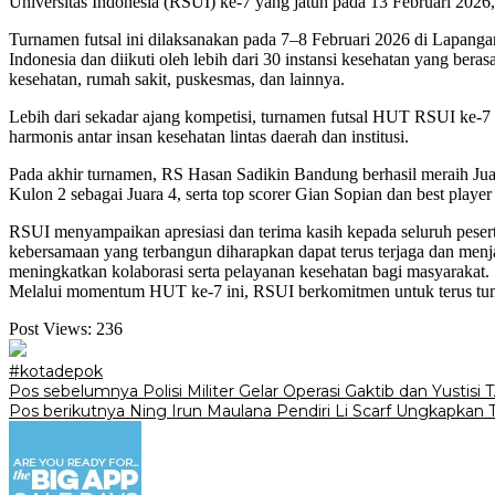
Universitas Indonesia (RSUI) ke-7 yang jatuh pada 13 Februari 2026
Turnamen futsal ini dilaksanakan pada 7–8 Februari 2026 di Lapang
Indonesia dan diikuti oleh lebih dari 30 instansi kesehatan yang beras
kesehatan, rumah sakit, puskesmas, dan lainnya.
Lebih dari sekadar ajang kompetisi, turnamen futsal HUT RSUI ke-7
harmonis antar insan kesehatan lintas daerah dan institusi.
Pada akhir turnamen, RS Hasan Sadikin Bandung berhasil meraih Ju
Kulon 2 sebagai Juara 4, serta top scorer Gian Sopian dan best pla
RSUI menyampaikan apresiasi dan terima kasih kepada seluruh pesert
kebersamaan yang terbangun diharapkan dapat terus terjaga dan menja
meningkatkan kolaborasi serta pelayanan kesehatan bagi masyarakat.
Melalui momentum HUT ke-7 ini, RSUI berkomitmen untuk terus tum
Post Views:
236
#kotadepok
Navigasi
Pos sebelumnya
Polisi Militer Gelar Operasi Gaktib dan Yustisi 
Pos berikutnya
Ning Irun Maulana Pendiri Li Scarf Ungkapkan T
pos