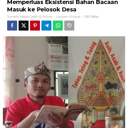
Memperluas Eksistensi Bahan Bacaan
Masuk ke Pelosok Desa
Jurnalis Media Cetak & Online
Liputan Khusus
-
-
295 Dilihat