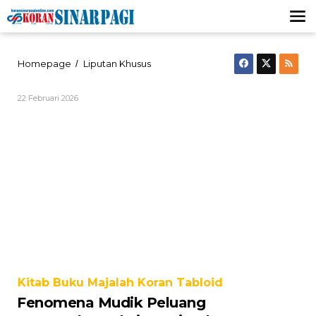
Lewati
ke
konten
Fenomena
Homepage
Liputan Khusus
/
Mudik
Peluang
Oleh
22 Februari 2026
Memperluas
Jurnalis
Eksistensi
Media
Bahan
Cetak
&
Bacaan
Online
Masuk
ke
Pelosok
Desa
Kitab Buku Majalah Koran Tabloid
Fenomena Mudik Peluang