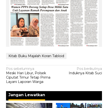
Kitab Buku Majalah Koran Tabloid
Navigasi
Pos sebelumnya
Pos berikutnya
Meski Hari Libur, Polsek
Induknya Kitab Suci
pos
Ciputat Timur Tetap Prima
Layani Laporan Warga
Jangan Lewatkan