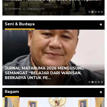
…
Di Akademia
|
1 Agustus 2026
Seni & Budaya
+
JURNAL MATARUMA 2026 MENGUSUNG
SEMANGAT “BELAJAR DARI WARISAN,
BERKARYA UNTUK PE…
Ragam
+