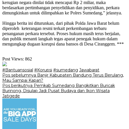
kerugian negara dinilai tidak mencapai Rp 2 miliar, maka
berdasarkan pertimbangan penyelidikan dan penyidikan, perkara
dimungkinkan untuk dilimpahkan ke Polres Sumedang,” jelasnya.
‎Hingga berita ini diturunkan, dari pihak Polda Jawa Barat belum
diperoleh keterangan resmi terkait perkembangan terbaru
penanganan perkara tersebut. Proses hukum masih terus berjalan,
dan publik menanti langkah tegas aparat penegak hukum dalam
mengungkap dugaan korupsi dana bansos di Desa Ciranggem. ***
Post Views:
862
#Bantuansosial
#Korupsi
#sumedang
Jawabarat
Navigasi
Pos sebelumnya
Banjir Kabupaten Bandung Terus Berulang,
Mau Sampai Kapan?
pos
Pos berikutnya
‎Pemkab Sumedang Bangkitkan Buricak
Burinong, Disulap Jadi Pusat Budaya dan Ikon Wisata
Jatigede