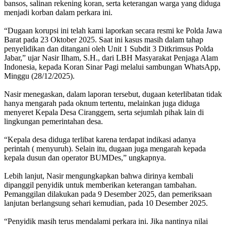
bansos, salinan rekening koran, serta keterangan warga yang diduga
menjadi korban dalam perkara ini.
‎“Dugaan korupsi ini telah kami laporkan secara resmi ke Polda Jawa
Barat pada 23 Oktober 2025. Saat ini kasus masih dalam tahap
penyelidikan dan ditangani oleh Unit 1 Subdit 3 Ditkrimsus Polda
Jabar,” ujar Nasir Ilham, S.H., dari LBH Masyarakat Penjaga Alam
Indonesia, kepada Koran Sinar Pagi melalui sambungan WhatsApp,
Minggu (28/12/2025).
‎Nasir menegaskan, dalam laporan tersebut, dugaan keterlibatan tidak
hanya mengarah pada oknum tertentu, melainkan juga diduga
menyeret Kepala Desa Ciranggem, serta sejumlah pihak lain di
lingkungan pemerintahan desa.
‎“Kepala desa diduga terlibat karena terdapat indikasi adanya
perintah ( menyuruh). Selain itu, dugaan juga mengarah kepada
kepala dusun dan operator BUMDes,” ungkapnya.
‎Lebih lanjut, Nasir mengungkapkan bahwa dirinya kembali
dipanggil penyidik untuk memberikan keterangan tambahan.
Pemanggilan dilakukan pada 9 Desember 2025, dan pemeriksaan
lanjutan berlangsung sehari kemudian, pada 10 Desember 2025.
‎“Penyidik masih terus mendalami perkara ini. Jika nantinya nilai