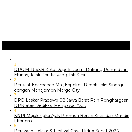
Ragam
+
1
DPC M1R-SSB Kota Depok Resmi Dukung Penundaan
Munas, Tolak Panitia yang Tak Sesu…
2
Perkuat Keamanan Mal, Kapolres Depok Jalin Sinergi
dengan Manajemen Margo City
3
DPD Laskar Prabowo 08 Jawa Barat Raih Penghargaan
DPN atas Dedikasi Mengawal Ast…
4
KNPI Majalengka Ajak Pemuda Berani Kritis dan Mandiri
Ekonomi
5
Perayaan Belajar & Festival Gaya Hidup Sehat 2026: