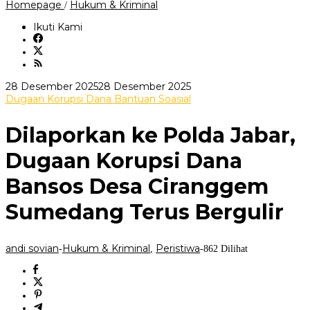
‎Dilaporkan
Homepage
Hukum & Kriminal
/
ke
Polda
Ikuti Kami
Jabar,
Dugaan
Korupsi
Dana
Bansos
oleh
28 Desember 2025
28 Desember 2025
Desa
andi
Dugaan Korupsi Dana Bantuan Soasial
Ciranggem
sovian
Sumedang
Terus
‎Dilaporkan ke Polda Jabar,
Bergulir
Dugaan Korupsi Dana
Bansos Desa Ciranggem
Sumedang Terus Bergulir
andi sovian
Hukum & Kriminal
Peristiwa
-
,
-
862 Dilihat