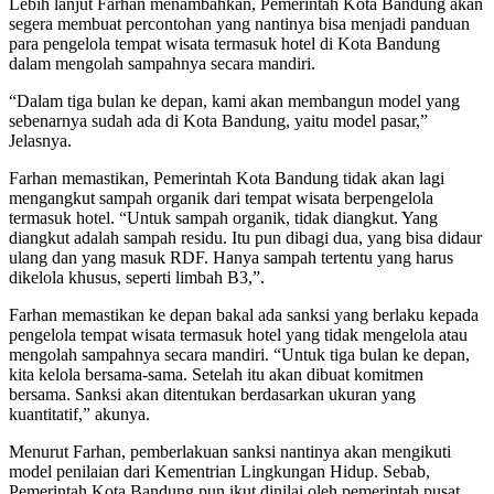
Lebih lanjut Farhan menambahkan, Pemerintah Kota Bandung akan
segera membuat percontohan yang nantinya bisa menjadi panduan
para pengelola tempat wisata termasuk hotel di Kota Bandung
dalam mengolah sampahnya secara mandiri.
“Dalam tiga bulan ke depan, kami akan membangun model yang
sebenarnya sudah ada di Kota Bandung, yaitu model pasar,”
Jelasnya.
Farhan memastikan, Pemerintah Kota Bandung tidak akan lagi
mengangkut sampah organik dari tempat wisata berpengelola
termasuk hotel. “Untuk sampah organik, tidak diangkut. Yang
diangkut adalah sampah residu. Itu pun dibagi dua, yang bisa didaur
ulang dan yang masuk RDF. Hanya sampah tertentu yang harus
dikelola khusus, seperti limbah B3,”.
Farhan memastikan ke depan bakal ada sanksi yang berlaku kepada
pengelola tempat wisata termasuk hotel yang tidak mengelola atau
mengolah sampahnya secara mandiri. “Untuk tiga bulan ke depan,
kita kelola bersama-sama. Setelah itu akan dibuat komitmen
bersama. Sanksi akan ditentukan berdasarkan ukuran yang
kuantitatif,” akunya.
Menurut Farhan, pemberlakuan sanksi nantinya akan mengikuti
model penilaian dari Kementrian Lingkungan Hidup. Sebab,
Pemerintah Kota Bandung pun ikut dinilai oleh pemerintah pusat