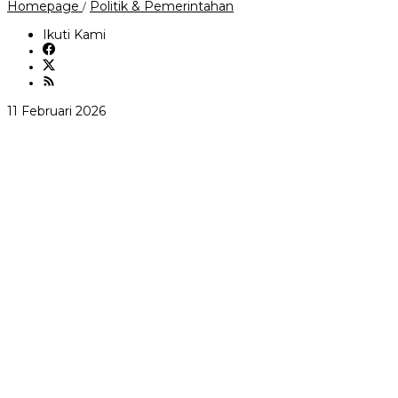
Wali
Homepage
Politik & Pemerintahan
/
Kota
Bandung
Ikuti Kami
ultimatum
seluruh
tempat
Wisata
di
oleh
11 Februari 2026
Bandung
andi
termasuk
sovian
Hotel
untuk
mengelola
limbah
sampah
secara
Mandiri