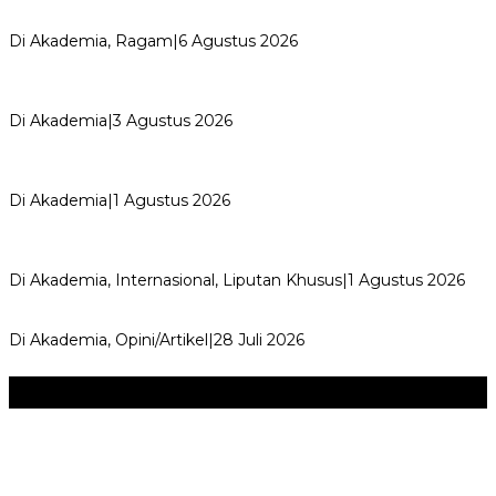
Kemerdekaan dan Maknanya
Di Akademia, Ragam
|
6 Agustus 2026
AYIMUN 2026 Depok Resmi Dibuka, Chandra: Ini Ruang
Lahirkan Pemimpin Masa Depan
Di Akademia
|
3 Agustus 2026
Wali Kota Supian Suri Lantik Pengurus Kwarcab Pramuka
Depok 2026–2031, Tegaskan …
Di Akademia
|
1 Agustus 2026
Weekend Bersama Kepala Sekolah, Lina, S.Pd., M.T.,
Ungkapkan Pengalaman 60 JP Di…
Di Akademia, Internasional, Liputan Khusus
|
1 Agustus 2026
Menjadi Guru Inspiratif dan Menyenangkan
Di Akademia, Opini/Artikel
|
28 Juli 2026
Seni & Budaya
+
‎Bupati Dony Dorong Dewan Kebudayaan Jadi Penggerak
Implementasi Perda Sumedang …