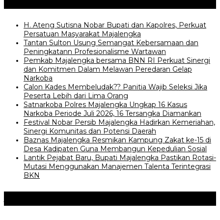
Posting Terkait
H. Ateng Sutisna Nobar Bupati dan Kapolres, Perkuat
Persatuan Masyarakat Majalengka
‎Tantan Sulton Usung Semangat Kebersamaan dan
Peningkatann Profesionalisme Wartawan
Pemkab Majalengka bersama BNN RI Perkuat Sinergi
dan Komitmen Dalam Melawan Peredaran Gelap
Narkoba
‎Calon Kades Membeludak?? Panitia Wajib Seleksi Jika
Peserta Lebih dari Lima Orang
Satnarkoba Polres Majalengka Ungkap 16 Kasus
Narkoba Periode Juli 2026, 16 Tersangka Diamankan
Festival Nobar Persib Majalengka Hadirkan Kemeriahan,
Sinergi Komunitas dan Potensi Daerah
Baznas Majalengka Resmikan Kampung Zakat ke-15 di
Desa Kadipaten Guna Membangun Kepedulian Sosial
Lantik Pejabat Baru, Bupati Majalengka Pastikan Rotasi-
Mutasi Menggunakan Manajemen Talenta Terintegrasi
BKN
Jangan Lewatkan