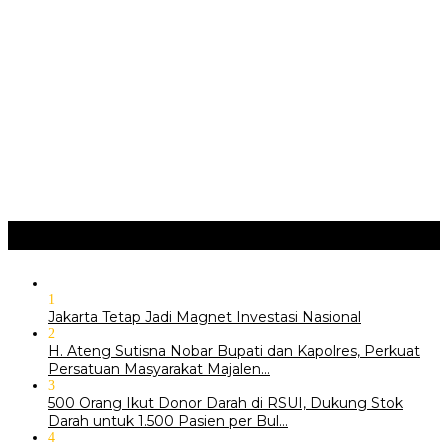
JURNAL MATARUMA 2026 MENGUSUNG SEMANGAT
“BELAJAR DARI WARISAN, BERKARYA UNTUK PE…
Hari Pertama Festival Depok Lama 2026 Pecah : Parade 12
Marga Banjiri Jalan Pemu…
‎Wabup Fajar Serahkan Bantuan Petani Tembakau di Sukasari
‎Bupati Tekankan Penguatan Akar Budaya dalam Pembukaan
Ngalaksa 2026
Ragam
+
1
Jakarta Tetap Jadi Magnet Investasi Nasional
2
H. Ateng Sutisna Nobar Bupati dan Kapolres, Perkuat
Persatuan Masyarakat Majalen…
3
500 Orang Ikut Donor Darah di RSUI, Dukung Stok
Darah untuk 1.500 Pasien per Bul…
4