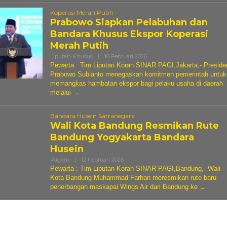
Koperasi Merah Putih
Prabowo Siapkan Pelabuhan dan
Bandara Khusus Ekspor Koperasi
Merah Putih
Oleh
Liputan Khusus
|
16 Februari 2026
Andi
Pewarta : Tim Liputan Koran SINAR PAGI,Jakarta,- Preside
Sovian
Prabowo Subianto menegaskan komitmen pemerintah untuk
memangkas hambatan ekspor bagi pelaku usaha di daerah
melalui
Bandara Husein Satranegara
Wali Kota Bandung Resmikan Rute
Bandung Yogyakarta Bandara
Husein
Oleh
Ragam
|
12 Februari 2026
Andi
Pewarta : Tim Liputan Koran SINAR PAGI,Bandung,- Wali
Sovian
Kota Bandung Muhammad Farhan meresmikan rute baru
penerbangan maskapai Wings Air dari Bandung ke