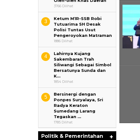
Oleh-oleh Khas Daerah
3766 Dilihat
Ketum M1R-SSB Robi
3
Tutuarima SH Desak
Polisi Tuntas Usut
Pengeroyokan Matraman
1886 Dilihat
‎Lahirnya Kujang
4
Sakembaran Trah
Siliwangi Sebagai Simbol
Bersatunya Sunda dan
K…
1854 Dilihat
‎Bersinergi dengan
5
Ponpes Suryalaya, Sri
Radya Keraton
Sumedang Larang
Tegaskan …
1785 Dilihat
Politik & Pemerintahan
+