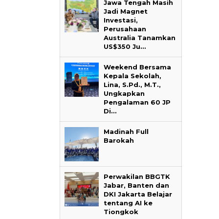
Jawa Tengah Masih
Jadi Magnet
Investasi,
Perusahaan
Australia Tanamkan
US$350 Ju…
‎Bupati Teka
Weekend Bersama
Akar Budaya
Kepala Sekolah,
Ngalaksa 202
Lina, S.Pd., M.T.,
Ungkapkan
Pengalaman 60 JP
Di…
Madinah Full
Barokah
Perwakilan BBGTK
Jabar, Banten dan
DKI Jakarta Belajar
tentang AI ke
Tiongkok