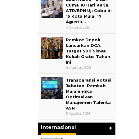
Cuma 10 Hari Kerja,
ATR/BPN Uji Coba di
15 Kota Mulai 17
Agustu…
5 Agustus 2026
Pemkot Depok
Luncurkan DCA,
Target 500 Siswa
Kuliah Gratis Tahun
Ini
4 Agustus 2026
Transparansi Rotasi
Jabatan, Pemkab
Majalengka
Optimalkan
Manajemen Talenta
17 Guru dan 
ASN
Jabar Belajar
3 Agustus 2026
Republik Rak
Di Akademia, Liputa
Internasional
+