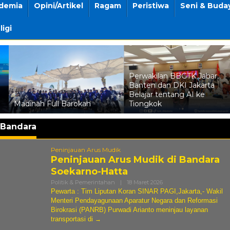
demia
Opini/Artikel
Ragam
Peristiwa
Seni & Buda
ligi
Perwakilan BBGTK Jabar,
Banten dan DKI Jakarta
Belajar tentang AI ke
Madinah Full Barokah
Tiongkok
Bandara
Peninjauan Arus Mudik
Peninjauan Arus Mudik di Bandara
Soekarno-Hatta
Oleh
Politik & Pemerintahan
|
18 Maret 2026
Andi
Pewarta : Tim Liputan Koran SINAR PAGI,Jakarta,- Wakil
Sovian
Menteri Pendayagunaan Aparatur Negara dan Reformasi
Birokrasi (PANRB) Purwadi Arianto meninjau layanan
transportasi di