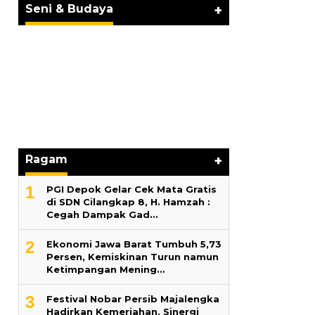
BERKARYA UNTUK PE…
Seni & Budaya
+
Hari Pertama
Lama 2026 Pe
Marga Banjir
Ragam
+
1
PGI Depok Gelar Cek Mata Gratis
di SDN Cilangkap 8, H. Hamzah :
Cegah Dampak Gad…
2
Ekonomi Jawa Barat Tumbuh 5,73
Persen, Kemiskinan Turun namun
Ketimpangan Mening…
3
Festival Nobar Persib Majalengka
Hadirkan Kemeriahan, Sinergi