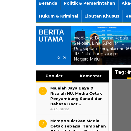
Beranda
Politik & Pemerintahan
Aka
Hukum & Kriminal
Liputan Khusus
Re
BERITA
UTAMA
Jawa Tengah Masih Jadi
Weekend Bersama Kepala
Magnet Investasi,
Sekolah, Lina, S.Pd., M.T.,
Perusahaan Australia
Ungkapkan Pengalaman 60
Tanamkan US$350 Juta di
JP Diklat Langsung di
«
»
Batang
Negara Maju
Tag:
#
Populer
Komentar
Majalah Jaya Baya &
1
Risalah NU, Media Cetak
Penyambung Sanad dan
Bahasa Daer…
4865 Dilihat
Mempopulerkan Media
2
Cetak sebagai Tambahan