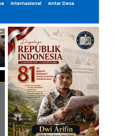
ya
Internasional
Antar Desa
Jawa Tengah Masih Jadi
Carilah Ilmu Sampai ke
Magnet Investasi,
Negeri China, AKSI dan
Perusahaan Australia
Kemendikdasmen Studi
Tanamkan US$350 Juta di
Banding ke Negara Maju
Batang