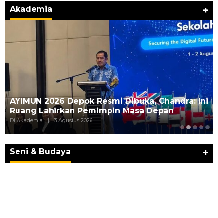
Akademia
+
AYIMUN 2026 Depok Resmi Dibuka, Chandra: Ini
Ruang Lahirkan Pemimpin Masa Depan
Di Akademia
|
3 Agustus 2026
JURNAL MATARUMA 2026 MENGUSUNG
SEMANGAT “BELAJAR DARI WARISAN,
BERKARYA UNTUK PE…
Seni & Budaya
+