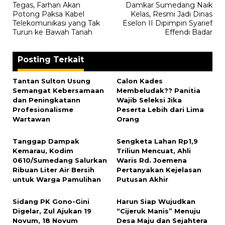
Tegas, Farhan Akan
‎Damkar Sumedang Naik
pos
Potong Paksa Kabel
Kelas, Resmi Jadi Dinas
Telekomunikasi yang Tak
Eselon II Dipimpin Syarief
Turun ke Bawah Tanah
Effendi Badar
Posting Terkait
‎Tantan Sulton Usung
‎Calon Kades
Semangat Kebersamaan
Membeludak?? Panitia
dan Peningkatann
Wajib Seleksi Jika
Profesionalisme
Peserta Lebih dari Lima
Wartawan
Orang
Tanggap Dampak
‎Sengketa Lahan Rp1,9
Kemarau, Kodim
Triliun Mencuat, Ahli
0610/Sumedang Salurkan
Waris Rd. Joemena
Ribuan Liter Air Bersih
Pertanyakan Kejelasan
untuk Warga Pamulihan
Putusan Akhir
‎Sidang PK Gono-Gini
‎Harun Siap Wujudkan
Digelar, Zul Ajukan 19
“Cijeruk Manis” Menuju
Novum, 18 Novum
Desa Maju dan Sejahtera