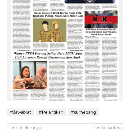
#Jawabrat
#Pelantikan
#sumedang
Navigasi
Pos sebelumnya
Pos berikutnya