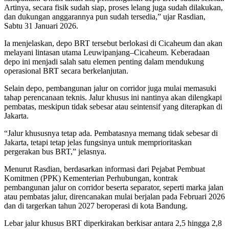
Artinya, secara fisik sudah siap, proses lelang juga sudah dilakukan,
dan dukungan anggarannya pun sudah tersedia,” ujar Rasdian,
Sabtu 31 Januari 2026.
Ia menjelaskan, depo BRT tersebut berlokasi di Cicaheum dan akan
melayani lintasan utama Leuwipanjang–Cicaheum. Keberadaan
depo ini menjadi salah satu elemen penting dalam mendukung
operasional BRT secara berkelanjutan.
Selain depo, pembangunan jalur on corridor juga mulai memasuki
tahap perencanaan teknis. Jalur khusus ini nantinya akan dilengkapi
pembatas, meskipun tidak sebesar atau seintensif yang diterapkan di
Jakarta.
“Jalur khususnya tetap ada. Pembatasnya memang tidak sebesar di
Jakarta, tetapi tetap jelas fungsinya untuk memprioritaskan
pergerakan bus BRT,” jelasnya.
Menurut Rasdian, berdasarkan informasi dari Pejabat Pembuat
Komitmen (PPK) Kementerian Perhubungan, kontrak
pembangunan jalur on corridor beserta separator, seperti marka jalan
atau pembatas jalur, direncanakan mulai berjalan pada Februari 2026
dan di targerkan tahun 2027 beroperasi di kota Bandung.
Lebar jalur khusus BRT diperkirakan berkisar antara 2,5 hingga 2,8