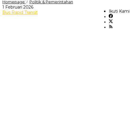
18
Homepage
Politik & Pemerintahan
/
Rute
oleh
1 Februari 2026
Baru
Ikuti Kami
andi
Bus Rapid Transit
Bus
sovian
Rapid
Transit
(BRT)
segera
Beroperasi