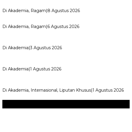
Perayaan Belajar & Festival Gaya Hidup Sehat 2026:
Merayakan Perubahan, Meng…
Di Akademia, Ragam
|
8 Agustus 2026
Kemerdekaan dan Maknanya
Di Akademia, Ragam
|
6 Agustus 2026
AYIMUN 2026 Depok Resmi Dibuka, Chandra: Ini Ruang
Lahirkan Pemimpin Masa Depan
Di Akademia
|
3 Agustus 2026
Wali Kota Supian Suri Lantik Pengurus Kwarcab Pramuka
Depok 2026–2031, Tegaskan …
Di Akademia
|
1 Agustus 2026
Weekend Bersama Kepala Sekolah, Lina, S.Pd., M.T.,
Ungkapkan Pengalaman 60 JP Di…
Di Akademia, Internasional, Liputan Khusus
|
1 Agustus 2026
Seni & Budaya
+
‎Bupati Dony Dorong Dewan Kebudayaan Jadi Penggerak
Implementasi Perda Sumedang …