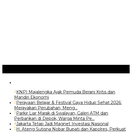
JURNAL MATARUMA 2026 MENGUSUNG SEMANGAT
“BELAJAR DARI WARISAN, BERKARYA UNTUK PE…
Hari Pertama Festival Depok Lama 2026 Pecah : Parade 12
Marga Banjiri Jalan Pemu…
‎Wabup Fajar Serahkan Bantuan Petani Tembakau di Sukasari
‎Bupati Tekankan Penguatan Akar Budaya dalam Pembukaan
Ngalaksa 2026
Ragam
+
1
KNPI Majalengka Ajak Pemuda Berani Kritis dan
Mandiri Ekonomi
2
Perayaan Belajar & Festival Gaya Hidup Sehat 2026:
Merayakan Perubahan, Meng…
3
Parkir Liar Marak di Swalayan, Galeri ATM dan
Perbankan di Depok, Warga Minta Pe…
4
Jakarta Tetap Jadi Magnet Investasi Nasional
5
H. Ateng Sutisna Nobar Bupati dan Kapolres, Perkuat