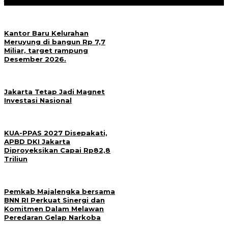
Kantor Baru Kelurahan
Meruyung di bangun Rp 7,7
Miliar, target rampung
Desember 2026.
Jakarta Tetap Jadi Magnet
Investasi Nasional
KUA-PPAS 2027 Disepakati,
APBD DKI Jakarta
Diproyeksikan Capai Rp82,8
Triliun
Pemkab Majalengka bersama
BNN RI Perkuat Sinergi dan
Komitmen Dalam Melawan
Peredaran Gelap Narkoba