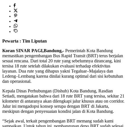
Pewarta : Tim Liputan
Koran SINAR PAGI,Bandung,-
Pemerintah Kota Bandung
memastikan pengembangan Bus Rapid Transit (BRT) terus berjalan
sesuai rencana. Dari total 20 rute yang sebelumnya dirancang, kini
tersisa 18 rute setelah dilakukan evaluasi terhadap efektivitas
layanan. Dua rute yang dihapus yakni Tegaluar–Majalaya dan
Ledeng–Lembang karena dinilai kurang optimal dari sisi kebutuhan
dan operasional.
Kepala Dinas Perhubungan (Dishub) Kota Bandung, Rasdian
Setiadi, mengatakan bahwa dari 18 rute BRT yang tersisa, sekitar 21
kilometer di antaranya akan dilengkapi jalur khusus atau on corridor.
Jalur ini mengadopsi konsep serupa dengan BRT di Jakarta,
meskipun dengan penyesuaian kondisi jalan di Kota Bandung.
“Sejak awal, terkait pengembangan BRT memang sudah kami
sampaikan. Untuk tahun ini, pembangunan depo BRT sudah selesai.