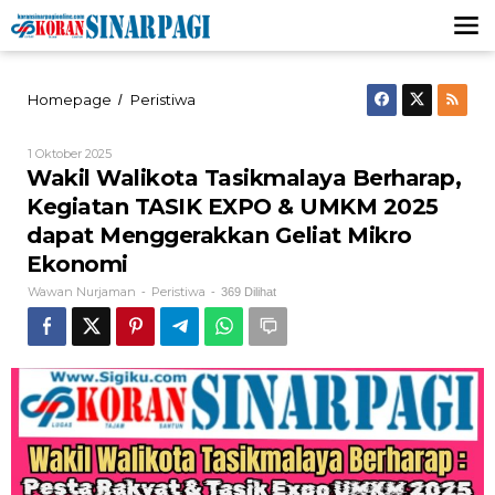
Lewati
ke
konten
Wakil
Homepage
Peristiwa
/
Walikota
Tasikmalaya
Oleh
1 Oktober 2025
Berharap,
Wawan
Wakil Walikota Tasikmalaya Berharap,
Kegiatan
Nurjaman
TASIK
Kegiatan TASIK EXPO & UMKM 2025
EXPO
dapat Menggerakkan Geliat Mikro
&
UMKM
Ekonomi
2025
Wawan Nurjaman
Peristiwa
-
-
369 Dilihat
dapat
Menggerakkan
Geliat
Mikro
Ekonomi