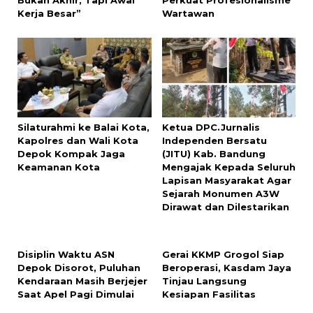
Bukan Akhir, Tapi Awal
Perkuat Profesionalisme
Kerja Besar”
Wartawan
Silaturahmi ke Balai Kota,
Ketua DPC.Jurnalis
Kapolres dan Wali Kota
Independen Bersatu
Depok Kompak Jaga
(JITU) Kab. Bandung
Keamanan Kota
Mengajak Kepada Seluruh
Lapisan Masyarakat Agar
Sejarah Monumen A3W
Dirawat dan Dilestarikan
Disiplin Waktu ASN
Gerai KKMP Grogol Siap
Depok Disorot, Puluhan
Beroperasi, Kasdam Jaya
Kendaraan Masih Berjejer
Tinjau Langsung
Saat Apel Pagi Dimulai
Kesiapan Fasilitas