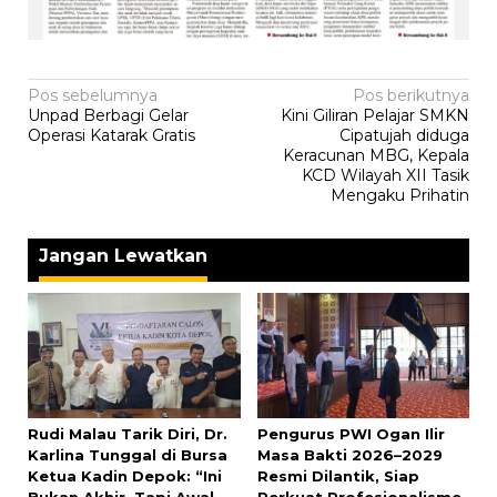
Navigasi
Pos sebelumnya
Pos berikutnya
Unpad Berbagi Gelar
Kini Giliran Pelajar SMKN
pos
Operasi Katarak Gratis
Cipatujah diduga
Keracunan MBG, Kepala
KCD Wilayah XII Tasik
Mengaku Prihatin
Jangan Lewatkan
Rudi Malau Tarik Diri, Dr.
Pengurus PWI Ogan Ilir
Karlina Tunggal di Bursa
Masa Bakti 2026–2029
Ketua Kadin Depok: “Ini
Resmi Dilantik, Siap