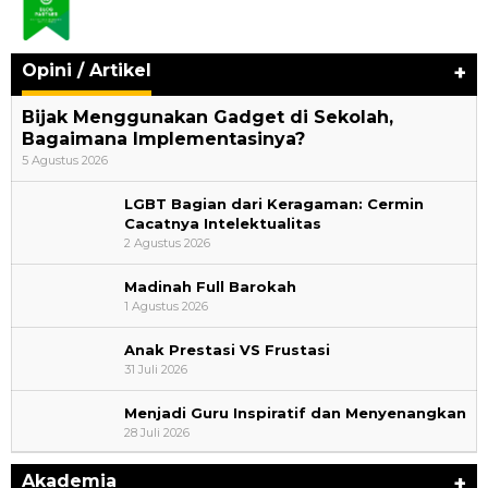
Opini / Artikel
+
Bijak Menggunakan Gadget di Sekolah,
Bagaimana Implementasinya?
5 Agustus 2026
LGBT Bagian dari Keragaman: Cermin
Cacatnya Intelektualitas
2 Agustus 2026
Madinah Full Barokah
1 Agustus 2026
Anak Prestasi VS Frustasi
31 Juli 2026
Menjadi Guru Inspiratif dan Menyenangkan
AYIMUN 2026 Depok Resmi Dibuka, Chandra: Ini
28 Juli 2026
Ruang Lahirkan Pemimpin Masa Depan
Di Akademia
|
3 Agustus 2026
Akademia
+