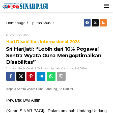
Lewati
ke
konten
Sri
Homepage
Liputan Khusus
/
Harijati:
"Lebih
Oleh
8 Desember 2025
dari
Jurnalis
10%
Hari Disabilitas Internasional 2025
Media
Pegawai
Cetak
Sri Harijati: “Lebih dari 10% Pegawai
&
Sentra
Online
Wyata
Sentra Wyata Guna Mengoptimalkan
Guna
Disabilitas”
Mengoptimalkan
Disabilitas"
Jurnalis Media Cetak & Online
Liputan Khusus
-
-
340 Dilihat
Kepala Sentra Wyata Guna Bandung, Sri Harijati
Pewarta: Dwi Arifin
(Koran SINAR PAGI)-, Dalam amanah Undang-Undang