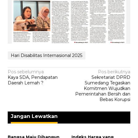
Hari Disabilitas Internasional 2025
Navigasi
Pos sebelumnya
Pos berikutnya
Kaya SDA, Pendapatan
‎Sekretariat DPRD
pos
Daerah Lemah ?
Sumedang Tegaskan
Komitmen Wujudkan
Pemerintahan Bersih dan
Bebas Korupsi
Jangan Lewatkan
Bangsa Maju Dibangun
Indeks Harga yang