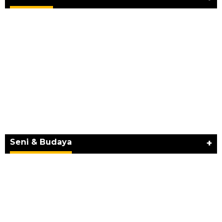
JURNAL MATARUMA 2026 MENGUSUNG
SEMANGAT “BELAJAR DARI WARISAN,
BERKARYA UNTUK PE…
Seni & Budaya
+