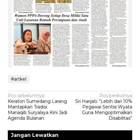
#artkel
Navigasi
Pos sebelumnya
Pos berikutnya
‎Keraton Sumedang Larang
Sri Harijati: “Lebih dari 10%
pos
Mantapkan Tradisi:
Pegawai Sentra Wyata
Manaqib Suryalaya Kini Jadi
Guna Mengoptimalkan
Agenda Bulanan
Disabilitas”
Jangan Lewatkan