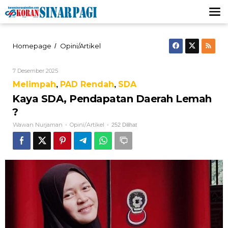
Lewati
ke
konten
Kaya
Homepage
Opini/Artikel
/
SDA,
Pendapatan
Oleh
7 Desember 2025
Daerah
Wawan
Lemah
Melimpah
PAD Rendah
SDA
,
,
Nurjaman
?
Kaya SDA, Pendapatan Daerah Lemah
?
Wawan Nurjaman
Opini/Artikel
-
-
252 Dilihat