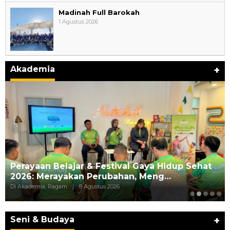
Madinah Full Barokah
1 Agustus 2026
Akademia
+
Perayaan Belajar & Festival Gaya Hidup Sehat
2026: Merayakan Perubahan, Meng…
Di Akademia, Ragam
|
8 Agustus 2026
Seni & Budaya
+