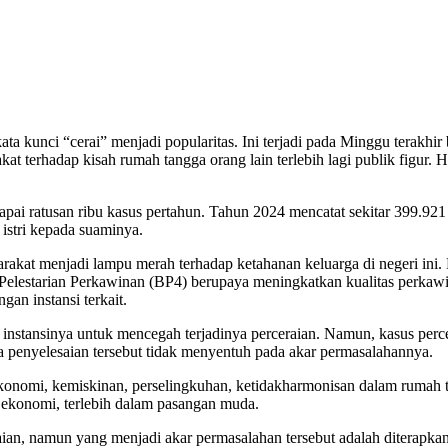
ta kunci “cerai” menjadi popularitas. Ini terjadi pada Minggu terakh
akat terhadap kisah rumah tangga orang lain terlebih lagi publik figur.
apai ratusan ribu kasus pertahun. Tahun 2024 mencatat sekitar 399.9
 istri kepada suaminya.
kat menjadi lampu merah terhadap ketahanan keluarga di negeri ini. 
elestarian Perkawinan (BP4) berupaya meningkatkan kualitas perkaw
gan instansi terkait.
nstansinya untuk mencegah terjadinya perceraian. Namun, kasus percera
na penyelesaian tersebut tidak menyentuh pada akar permasalahannya.
 ekonomi, kemiskinan, perselingkuhan, ketidakharmonisan dalam rumah t
 ekonomi, terlebih dalam pasangan muda.
ian, namun yang menjadi akar permasalahan tersebut adalah diterapkann