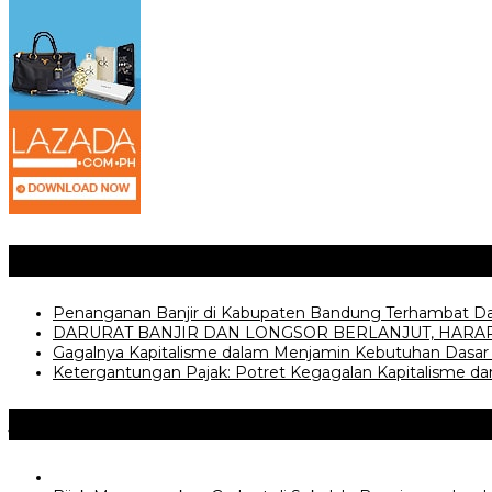
Posting Terkait
Penanganan Banjir di Kabupaten Bandung Terhambat 
DARURAT BANJIR DAN LONGSOR BERLANJUT, HARA
Gagalnya Kapitalisme dalam Menjamin Kebutuhan Dasar
Ketergantungan Pajak: Potret Kegagalan Kapitalisme dan
Jangan Lewatkan