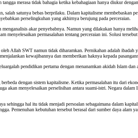
 tangga merasa tidak bahagia ketika kebahagiaan hanya diukur dengan
an, salah satunya bebas berprilaku. Dalam kapitalisme membebaskan pe
enyebabkan perselingkuhan yang akhirnya berujung pada perceraian.
an menganalisis akar penyebabnya. Namun yang dilakukan hanya meliha
alam menyelesaikan permasalahan tentang perceraian ini. Solusi terseb
 oleh Allah SWT namun tidak diharamkan. Pernikahan adalah ibadah y
menjalankan kewajibannya dan memberikan haknya kepada pasangannya
ri keluargalah pendidikan pertama dengan menanamkan akidah Islam d
erbeda dengan sistem kapitalisme. Ketika permasalahan itu dari eko
uga akan menyelesaikan perselisihan antara suami-istri. Negara dalam 
ya sehingga hal itu tidak menjadi persoalan sebagaimana dalam kapita
h tangga. Pemenuhan kebutuhan tersebut berasal dari sumber daya alam