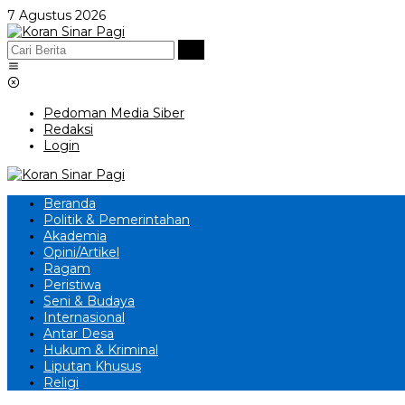
Lewati
7 Agustus 2026
ke
konten
Pedoman Media Siber
Redaksi
Login
Beranda
Politik & Pemerintahan
Akademia
Opini/Artikel
Ragam
Peristiwa
Seni & Budaya
Internasional
Antar Desa
Hukum & Kriminal
Liputan Khusus
Religi