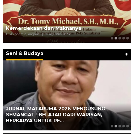
Kemerdekaan dan Maknanya
Di Akademia, Ragam
|
6 Agustus 2026
Seni & Budaya
+
JURNAL MATARUMA 2026 MENGUSUNG
SEMANGAT “BELAJAR DARI WARISAN,
BERKARYA UNTUK PE…