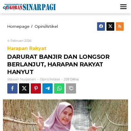
Lewati
ke
konten
DARURAT
Homepage
Opini/Artikel
/
BANJIR
DAN
Oleh
4 Februari 2026
LONGSOR
Wawan
BERLANJUT,
Harapan Rakyat
Nurjaman
HARAPAN
DARURAT BANJIR DAN LONGSOR
RAKYAT
HANYUT
BERLANJUT, HARAPAN RAKYAT
HANYUT
Wawan Nurjaman
Opini/Artikel
-
-
238 Dilihat