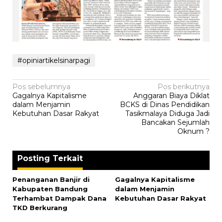
#opiniartikelsinarpagi
Navigasi
Pos sebelumnya
Pos berikutnya
Gagalnya Kapitalisme
Anggaran Biaya Diklat
pos
dalam Menjamin
BCKS di Dinas Pendidikan
Kebutuhan Dasar Rakyat
Tasikmalaya Diduga Jadi
Bancakan Sejumlah
Oknum ?
Posting Terkait
Penanganan Banjir di
Gagalnya Kapitalisme
Kabupaten Bandung
dalam Menjamin
Terhambat Dampak Dana
Kebutuhan Dasar Rakyat
TKD Berkurang