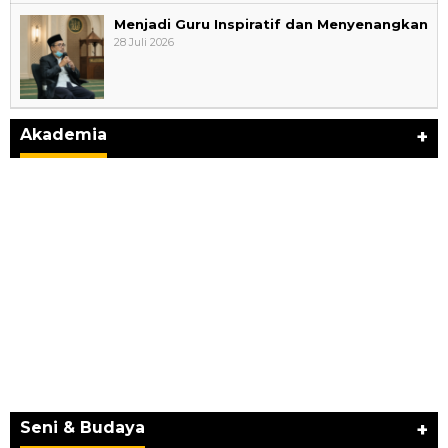
Menjadi Guru Inspiratif dan Menyenangkan
28 Juli 2026
Akademia
+
Wali Kota Supian Suri Lantik Pengurus
Kwarcab Pramuka Depok 2026–2031, Tegaskan
…
Di Akademia
|
1 Agustus 2026
Seni & Budaya
+