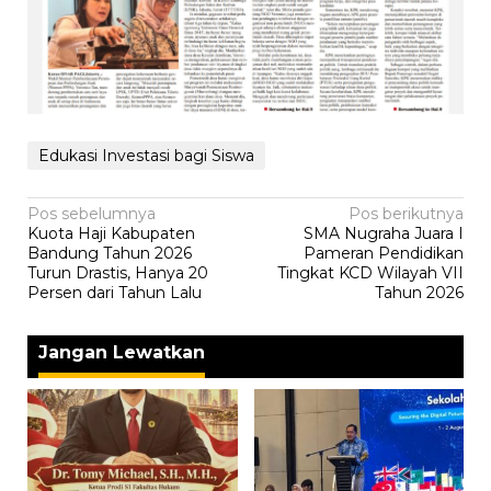
Edukasi Investasi bagi Siswa
Navigasi
Pos sebelumnya
Pos berikutnya
Kuota Haji Kabupaten
SMA Nugraha Juara I
pos
Bandung Tahun 2026
Pameran Pendidikan
Turun Drastis, Hanya 20
Tingkat KCD Wilayah VII
Persen dari Tahun Lalu
Tahun 2026
Jangan Lewatkan