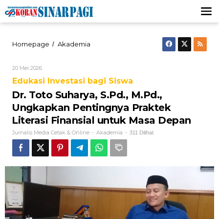
Lewati
ke
konten
Dr.
Homepage
Akademia
/
Toto
Suharya,
Oleh
20 Mei 2026
S.Pd.,
Jurnalis
M.Pd.,
Edukasi Investasi bagi Siswa
Media
Ungkapkan
Cetak
Dr. Toto Suharya, S.Pd., M.Pd.,
&
Pentingnya
Online
Praktek
Ungkapkan Pentingnya Praktek
Literasi
Literasi Finansial untuk Masa Depan
Finansial
untuk
Jurnalis Media Cetak & Online
Akademia
-
-
311 Dilihat
Masa
Depan