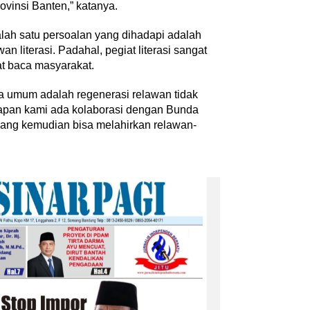
rovinsi Banten,” katanya.
ah satu persoalan yang dihadapi adalah
n literasi. Padahal, pegiat literasi sangat
t baca masyarakat.
Kemerdekaan dan Maknanya
a umum adalah regenerasi relawan tidak
Di Akademia, Ragam
|
6 Agustus 2026
arapan kami ada kolaborasi dengan Bunda
yang kemudian bisa melahirkan relawan-
Inspiratif dan
an
‎Bupati Dony Dorong Dewan
tikel
|
28 Juli 2026
Kebudayaan Jadi Penggerak
Implementasi Perda Sumeda
…