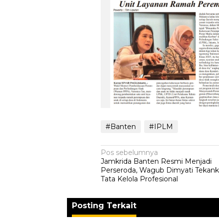
#Banten
#IPLM
Navigasi
Pos sebelumnya
Jamkrida Banten Resmi Menjadi
pos
Perseroda, Wagub Dimyati Tekan
Tata Kelola Profesional
Posting Terkait