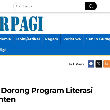
demia
Opini/Artikel
Ragam
Peristiwa
Seni & Buda
ligi
Ikuti Kami
 Dorong Program Literasi
nten