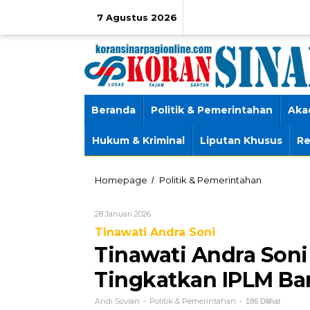
Lewati
ke
7 Agustus 2026
konten
Beranda
Politik & Pemerintahan
Aka
Hukum & Kriminal
Liputan Khusus
Re
Tinawati
Homepage
Politik & Pemerintahan
/
Andra
Soni
Oleh
28 Januari 2026
Dorong
Andi
Program
Tinawati Andra Soni
Sovian
Literasi
Tinawati Andra Soni
Tingkatkan
IPLM
Tingkatkan IPLM Ba
Banten
Andi Sovian
Politik & Pemerintahan
-
-
186 Dilihat