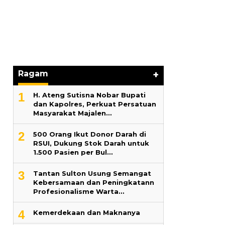
Hari Pertama
Lama 2026 Pe
Marga Banjir
Ragam
+
1
H. Ateng Sutisna Nobar Bupati
dan Kapolres, Perkuat Persatuan
Masyarakat Majalen…
2
500 Orang Ikut Donor Darah di
RSUI, Dukung Stok Darah untuk
1.500 Pasien per Bul…
3
‎Tantan Sulton Usung Semangat
Kebersamaan dan Peningkatann
Profesionalisme Warta…
4
Kemerdekaan dan Maknanya