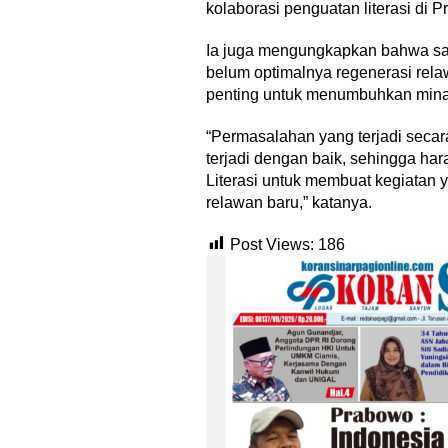
kolaborasi penguatan literasi di P
Ia juga mengungkapkan bahwa sal
belum optimalnya regenerasi relawa
penting untuk menumbuhkan mina
“Permasalahan yang terjadi secar
terjadi dengan baik, sehingga h
Literasi untuk membuat kegiatan 
relawan baru,” katanya.
Post Views:
186
Menjadi Guru 
Menyenangk
Di Akademia, Opini/Ar