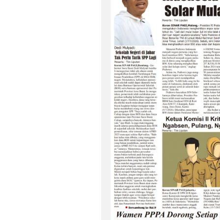
‎Bupati Teka
Akar Budaya
Ngalaksa 202