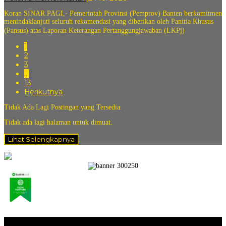
andi
Koran SINAR PAGI,- Pemerintah Provinsi (Pemprov) Banten berkomitmen
sovian
menindaklanjuti seluruh rekomendasi yang diberikan oleh Panitia Khusus
(Pansus) atas Laporan Keterangan Pertanggungjawaban (LKPj)
1
2
3
…
13
Berikutnya
Tidak Ada Lagi Postingan yang Tersedia.
Tidak ada lagi halaman untuk dimuat.
Lihat Selengkapnya
Opini / Artikel
+