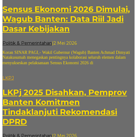
Sensus Ekonomi 2026 Dimulai,
Wagub Banten: Data Riil Jadi
Dasar Kebijakan
oleh
Politik & Pemerintahan
|
2 Mei 2026
andi
Koran SINAR PAGI,- Wakil Gubernur (Wagub) Banten Achmad Dimyati
sovian
Natakusumah menegaskan pentingnya kolaborasi seluruh elemen dalam
menyukseskan pelaksanaan Sensus Ekonomi 2026 di
LKPJ
LKPj 2025 Disahkan, Pemprov
Banten Komitmen
Tindaklanjuti Rekomendasi
DPRD
oleh
Politik & Pemerintahan
|
2 Mei 2026