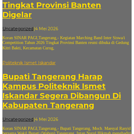
Tingkat Provinsi Banten
Digelar
oleh
Uncategorized
|
4 Mei 2026
andi
Koran SINAR PAGI,Tangerang,- Kegiatan Marching Band Inter Siswa/i
sovian
Competition Tahun 2026 Tingkat Provinsi Banten resmi dibuka di Gedung
Kitri Bakti, Kecamatan Curug,
Politeknik Ismet Iskandar
Bupati Tangerang Harap
Kampus Politeknik Ismet
Iskandar Segera Dibangun Di
Kabupaten Tangerang
oleh
Uncategorized
|
4 Mei 2026
andi
Koran SINAR PAGI,Tangerang,- Bupati Tangerang, Moch. Maesyal Rasyid
sovian
bersama Wakil Bupati (Wabup) Tangerang, Intan Nurul Hikmah menghadiri