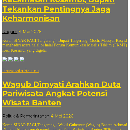
Tekankan Pentingnya Jaga
Keharmonisan
oleh
Ragam
|
4 Mei 2026
andi
Koran SINAR PAGI,Tangerang,- Bupati Tangerang, Moch. Maesyal Rasyid
sovian
menghadiri acara halal bi halal Forum Komunikasi Majelis Taklim (FKMT)
Kec. Kosambi yang digelar
Pariwisata Banten
Wagub Dimyati Arahkan Duta
Pariwisata Angkat Potensi
Wisata Banten
oleh
Politik & Pemerintahan
|
4 Mei 2026
andi
Koran SINAR PAGI,Tangerang,- Wakil Gubernur (Wagub) Banten Achmad
sovian
Dimyati Natakusumah meminta para Duta Pariwisata Banten 2026 untuk