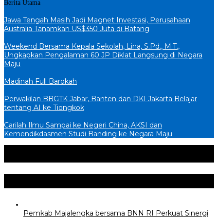
Berita Utama
Jawa Tengah Masih Jadi Magnet Investasi, Perusahaan
Australia Tanamkan US$350 Juta di Batang
Weekend Bersama Kepala Sekolah, Lina, S.Pd., M.T.,
Ungkapkan Pengalaman 60 JP Diklat Langsung di Negara
Maju
Madinah Full Barokah
Perwakilan BBGTK Jabar, Banten dan DKI Jakarta Belajar
tentang AI ke Tiongkok
Carilah Ilmu Sampai ke Negeri China, AKSI dan
Kemendikdasmen Studi Banding ke Negara Maju
Populer
Komentar
Politik & Pemerintahan
+
Pemkab Majalengka bersama BNN RI Perkuat Sinergi