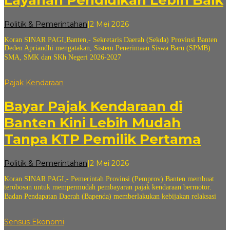
Layanan Pendidikan Lebih Baik
oleh
Politik & Pemerintahan
|
2 Mei 2026
andi
Koran SINAR PAGI,Banten,- Sekretaris Daerah (Sekda) Provinsi Banten
sovian
Deden Apriandhi mengatakan, Sistem Penerimaan Siswa Baru (SPMB)
SMA, SMK dan SKh Negeri 2026-2027
Pajak Kendaraan
Bayar Pajak Kendaraan di
Banten Kini Lebih Mudah
Tanpa KTP Pemilik Pertama
oleh
Politik & Pemerintahan
|
2 Mei 2026
andi
Koran SINAR PAGI,- Pemerintah Provinsi (Pemprov) Banten membuat
sovian
terobosan untuk mempermudah pembayaran pajak kendaraan bermotor.
Badan Pendapatan Daerah (Bapenda) memberlakukan kebijakan relaksasi
Sensus Ekonomi