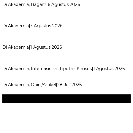
Di Akademia, Ragam
|
6 Agustus 2026
AYIMUN 2026 Depok Resmi Dibuka, Chandra: Ini Ruang
Lahirkan Pemimpin Masa Depan
Di Akademia
|
3 Agustus 2026
Wali Kota Supian Suri Lantik Pengurus Kwarcab Pramuka
Depok 2026–2031, Tegaskan …
Di Akademia
|
1 Agustus 2026
Weekend Bersama Kepala Sekolah, Lina, S.Pd., M.T.,
Ungkapkan Pengalaman 60 JP Di…
Di Akademia, Internasional, Liputan Khusus
|
1 Agustus 2026
Menjadi Guru Inspiratif dan Menyenangkan
Di Akademia, Opini/Artikel
|
28 Juli 2026
Seni & Budaya
+
‎Bupati Dony Dorong Dewan Kebudayaan Jadi Penggerak
Implementasi Perda Sumedang …