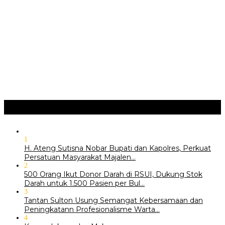
JURNAL MATARUMA 2026 MENGUSUNG SEMANGAT
“BELAJAR DARI WARISAN, BERKARYA UNTUK PE…
Hari Pertama Festival Depok Lama 2026 Pecah : Parade 12
Marga Banjiri Jalan Pemu…
‎Wabup Fajar Serahkan Bantuan Petani Tembakau di Sukasari
‎Bupati Tekankan Penguatan Akar Budaya dalam Pembukaan
Ngalaksa 2026
Ragam
+
1
H. Ateng Sutisna Nobar Bupati dan Kapolres, Perkuat
Persatuan Masyarakat Majalen…
2
500 Orang Ikut Donor Darah di RSUI, Dukung Stok
Darah untuk 1.500 Pasien per Bul…
3
‎Tantan Sulton Usung Semangat Kebersamaan dan
Peningkatann Profesionalisme Warta…
4