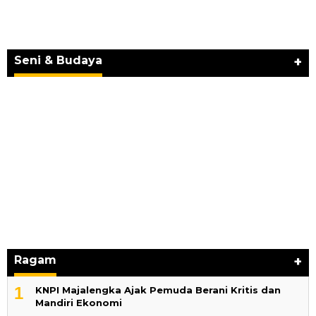
JURNAL MATARUMA 2026 MENGUSUNG
SEMANGAT “BELAJAR DARI WARISAN,
BERKARYA UNTUK PE…
Seni & Budaya
+
Ragam
+
1
KNPI Majalengka Ajak Pemuda Berani Kritis dan
Mandiri Ekonomi