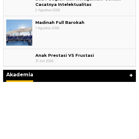
Cacatnya Intelektualitas
2 Agustus 2026
Madinah Full Barokah
1 Agustus 2026
Anak Prestasi VS Frustasi
31 Juli 2026
Kemerdekaan dan Maknanya
Di Akademia, Ragam
|
6 Agustus 2026
Akademia
+