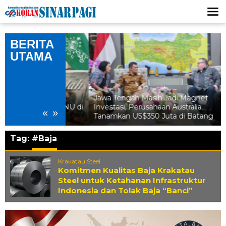
Lewati
ke
konten
BERITA
UTAMA
adi Prioritas
Jawa Tengah Masih Jadi Magnet
amar ke-35 NU di
Investasi, Perusahaan Australia
«
»
Tanamkan US$350 Juta di Batang
Tag:
#Baja
Krakatau Steel
Komitmen Kualitas Baja Krakatau
Steel untuk Ketahanan Infrastruktur
Indonesia dan Tolak Baja “Banci”