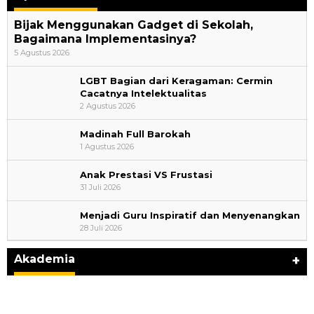
Bijak Menggunakan Gadget di Sekolah,
Bagaimana Implementasinya?
5 Agustus 2026
LGBT Bagian dari Keragaman: Cermin
Cacatnya Intelektualitas
2 Agustus 2026
Madinah Full Barokah
1 Agustus 2026
Anak Prestasi VS Frustasi
31 Juli 2026
Menjadi Guru Inspiratif dan Menyenangkan
28 Juli 2026
Kemerdekaan dan Maknanya
Di Akademia, Ragam
|
6 Agustus 2026
Akademia
+