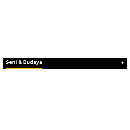
JURNAL MATARUMA 2026 MENGUSUNG
SEMANGAT “BELAJAR DARI WARISAN,
BERKARYA UNTUK PE…
Seni & Budaya
+