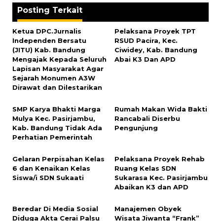
Posting Terkait
Ketua DPC.Jurnalis
Pelaksana Proyek TPT
Independen Bersatu
RSUD Pacira, Kec.
(JITU) Kab. Bandung
Ciwidey, Kab. Bandung
Mengajak Kepada Seluruh
Abai K3 Dan APD
Lapisan Masyarakat Agar
Sejarah Monumen A3W
Dirawat dan Dilestarikan
SMP Karya Bhakti Marga
Rumah Makan Wida Bakti
Mulya Kec. Pasirjambu,
Rancabali Diserbu
Kab. Bandung Tidak Ada
Pengunjung
Perhatian Pemerintah
Gelaran Perpisahan Kelas
Pelaksana Proyek Rehab
6 dan Kenaikan Kelas
Ruang Kelas SDN
Siswa/i SDN Sukaati
Sukarasa Kec. Pasirjambu
Abaikan K3 dan APD
Beredar Di Media Sosial
Manajemen Obyek
Diduga Akta Cerai Palsu
Wisata Jiwanta “Frank”