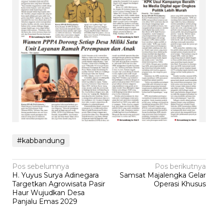
#kabbandung
Navigasi
Pos sebelumnya
Pos berikutnya
H. Yuyus Surya Adinegara
Samsat Majalengka Gelar
pos
Targetkan Agrowisata Pasir
Operasi Khusus
Haur Wujudkan Desa
Panjalu Emas 2029