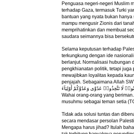
Penguasa negeri-negeri Muslim 
terhadap Gaza, termasuk Turki 
bantuan yang nyata bukan hanya se
mampu mengusir Zionis dari tanah
memprihatinkan dan membuat sedi
17 Guru dan 
saudara seimannya bisa berseku
Jabar Belajar
Republik Rak
Selama keputusan terhadap Pales
Di Akademia, Liputa
terkungkung dengan ide nasionali
berlanjut. Normalisasi hubungan
pengkhianatan politik, tetapi jug
mewajibkan loyalitas kepada kau
penjajah. Sebagaimana Allah SWT
امَنُوا۟ لَا تَتَّخِذُوا۟ عَدُوِّى وَعَدُوَّكُمْ أَوْلِيَآءَ
Wahai orang-orang yang beriman
musuhmu sebagai teman setia (TQ
‎Bupati Teka
Akar Budaya
Tidak ada solusi tuntas dan dibe
Ngalaksa 202
secara mendasar persolan Palestin
Mengapa harus jihad? Itulah baha
tak terhitung banyaknya perundin