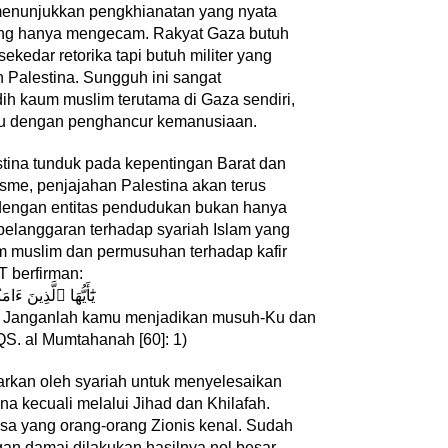
menunjukkan pengkhianatan yang nyata
yang hanya mengecam. Rakyat Gaza butuh
kedar retorika tapi butuh militer yang
 Palestina. Sungguh ini sangat
h kaum muslim terutama di Gaza sendiri,
Kepala Sekolah dari
AYIMUN 2026 Depok Resmi
tu dengan penghancur kemanusiaan.
 di Guizhou
Dibuka, Chandra: Ini Ruang
yat Tiongko…
Lahirkan Pemimpin Masa Dep
tina tunduk pada kepentingan Barat dan
n Khusus
|
28 Juli 2026
Di Akademia
|
3 Agustus 2026
sme, penjajahan Palestina akan terus
 dengan entitas pendudukan bukan hanya
a pelanggaran terhadap syariah Islam yang
m muslim dan permusuhan terhadap kafir
 berfirman:
يَٰٓأَيُّهَا ٱلَّذِينَ ءَ
. Janganlah kamu menjadikan musuh-Ku dan
‎Bupati Dony Dorong Dewan
S. al Mumtahanah [60]: 1)
nkan Penguatan
Kebudayaan Jadi Penggerak
 dalam Pembukaan
Implementasi Perda Sumeda
narkan oleh syariah untuk menyelesaikan
6
…
a kecuali melalui Jihad dan Khilafah.
sa yang orang-orang Zionis kenal. Sudah
gan damai dilakukan hasilnya nol besar.