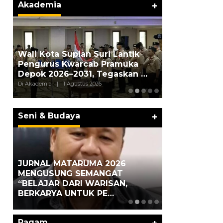
Akademia
+
Weekend Be
Sekolah, Lina,
Wali Kota Supian Suri Lantik
Ungkapkan P
Pengurus Kwarcab Pramuka
Di…
an
Depok 2026–2031, Tegaskan …
Di Akademia, Interna
Di Akademia
|
1 Agustus 2026
Agustus 2026
Seni & Budaya
+
JURNAL MATARUMA 2026
MENGUSUNG SEMANGAT
Hari Pertama
ng
“BELAJAR DARI WARISAN,
Lama 2026 Pe
BERKARYA UNTUK PE…
Marga Banjir
Ragam