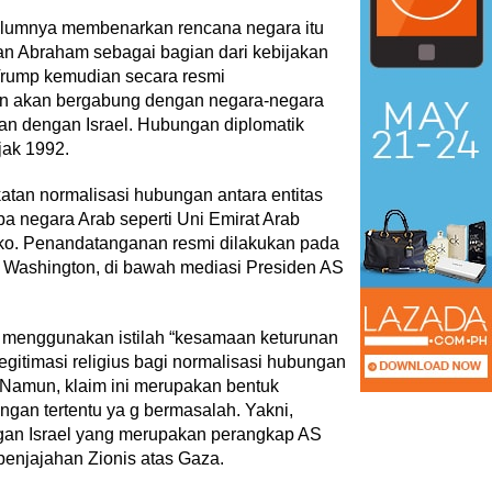
elumnya membenarkan rencana negara itu
an Abraham sebagai bagian dari kebijakan
 Trump kemudian secara resmi
 akan bergabung dengan negara-negara
an dengan Israel. Hubungan diplomatik
ejak 1992.
tan normalisasi hubungan antara entitas
pa negara Arab seperti Uni Emirat Arab
ko. Penandatanganan resmi dilakukan pada
 Washington, di bawah mediasi Presiden AS
t menggunakan istilah “kesamaan keturunan
gitimasi religius bagi normalisasi hubungan
 Namun, klaim ini merupakan bentuk
gan tertentu ya g bermasalah. Yakni,
an Israel yang merupakan perangkap AS
penjajahan Zionis atas Gaza.