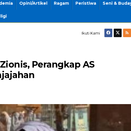
demia
Opini/Artikel
Ragam
Peristiwa
Seni & Buda
ligi
Ikuti Kami
Zionis, Perangkap AS
jajahan