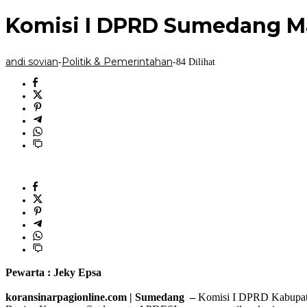
sovian
‎Komisi I DPRD Sumedang M
andi sovian
Politik & Pemerintahan
-
-
84 Dilihat
Pewarta : Jeky Epsa
‎koransinarpagionline.com | Sumedang –
Komisi I DPRD Kabupaten