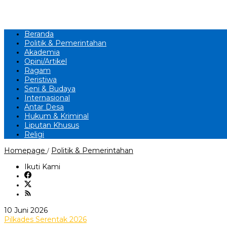
Beranda
Politik & Pemerintahan
Akademia
Opini/Artikel
Ragam
Peristiwa
Seni & Budaya
Internasional
Antar Desa
Hukum & Kriminal
Liputan Khusus
Religi
‎Komisi
Homepage
Politik & Pemerintahan
/
I
DPRD
Ikuti Kami
Sumedang
Matangkan
Persiapan
Pilkades
Serentak
oleh
10 Juni 2026
2026
andi
Pilkades Serentak 2026