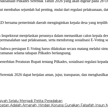
aksanaan Pilkades Serentak Tahun 2026 yang akan digelar pada 28 O
membahas sejumlah hal penting, mulai dari regulasi pelaksanaan, dat
DPRD bersama pemerintah daerah menginginkan kepala desa yang terpil
 Inspektorat menjelaskan perannya dalam memastikan calon kepala de
ermasalahan saat pelaksanaan, serta mendorong sosialisasi E-Voting se
hwa persiapan E-Voting harus dilakukan secara matang melalui simul
eamanan selama tahapan Pilkades berlangsung.
erbitan Peraturan Bupati tentang Pilkades, sosialisasi regulasi kepada
entak 2026 dapat berjalan aman, jujur, transparan, dan menghasilkan 
siyah Selalu Menjadi Pelita Peradaban
abatan Adalah Amanah, Hindari Korupsi Gunakan Falsafah Insun