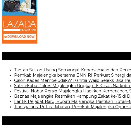
Posting Terkait
‎Tantan Sulton Usung Semangat Kebersamaan dan Penin
Pemkab Majalengka bersama BNN RI Perkuat Sinergi d
‎Calon Kades Membeludak?? Panitia Wajib Seleksi Jika Pe
Satnarkoba Polres Majalengka Ungkap 16 Kasus Narkoba 
Festival Nobar Persib Majalengka Hadirkan Kemeriahan, 
Baznas Majalengka Resmikan Kampung Zakat ke-15 di D
Lantik Pejabat Baru, Bupati Majalengka Pastikan Rotas
Transparansi Rotasi Jabatan, Pemkab Majalengka Optim
Jangan Lewatkan