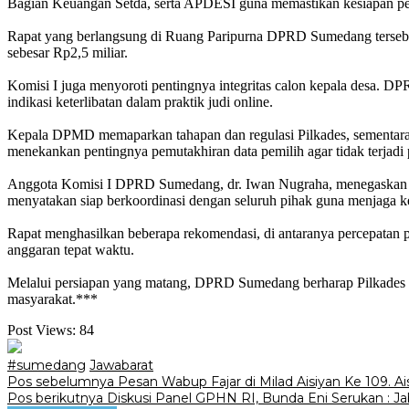
Bagian Keuangan Setda, serta APDESI guna memastikan kesiapan pel
‎Rapat yang berlangsung di Ruang Paripurna DPRD Sumedang tersebut 
sebesar Rp2,5 miliar.
‎Komisi I juga menyoroti pentingnya integritas calon kepala desa. 
indikasi keterlibatan dalam praktik judi online.
‎Kepala DPMD memaparkan tahapan dan regulasi Pilkades, sementara
menekankan pentingnya pemutakhiran data pemilih agar tidak terjadi p
‎Anggota Komisi I DPRD Sumedang, dr. Iwan Nugraha, menegaskan ba
menyatakan siap berkoordinasi dengan seluruh pihak guna menjaga k
‎Rapat menghasilkan beberapa rekomendasi, di antaranya percepatan pen
anggaran tepat waktu.
‎Melalui persiapan yang matang, DPRD Sumedang berharap Pilkades Ser
masyarakat.***
Post Views:
84
#sumedang
Jawabarat
Navigasi
Pos sebelumnya
‎Pesan Wabup Fajar di Milad Aisiyan Ke 109. Ai
Pos berikutnya
‎Diskusi Panel GPHN RI, Bunda Eni Serukan : J