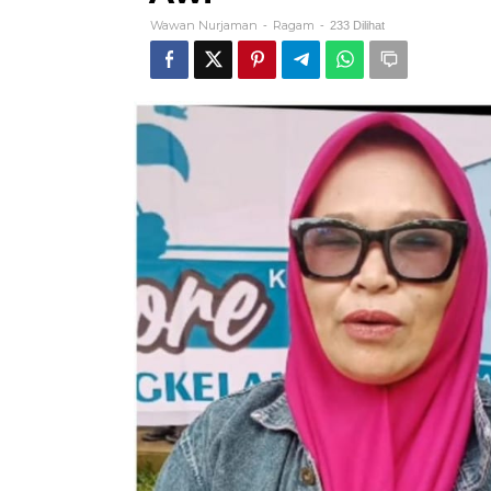
Nengkelan
Wawan Nurjaman
Ragam
-
-
233 Dilihat
di
Vila
Situ
Awi