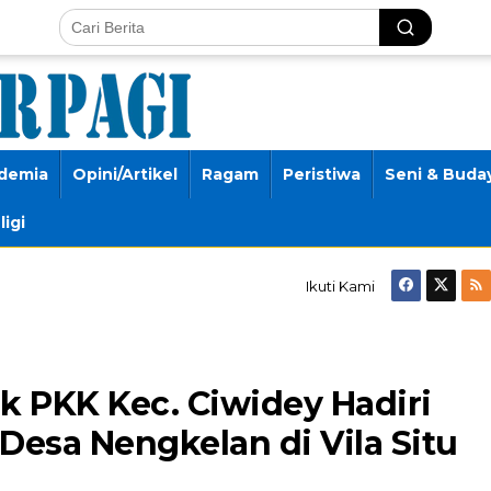
demia
Opini/Artikel
Ragam
Peristiwa
Seni & Buda
ligi
Ikuti Kami
 PKK Kec. Ciwidey Hadiri
esa Nengkelan di Vila Situ