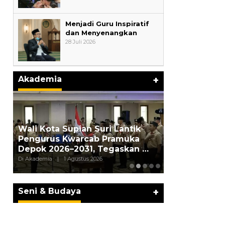
Menjadi Guru Inspiratif
dan Menyenangkan
28 Juli 2026
Akademia
+
Weekend Be
Sekolah, Lina,
Wali Kota Supian Suri Lantik
Ungkapkan P
Pengurus Kwarcab Pramuka
Di…
an
Depok 2026–2031, Tegaskan …
Di Akademia, Interna
JURNAL MATARUMA 2026
Di Akademia
|
1 Agustus 2026
Agustus 2026
MENGUSUNG SEMANGAT
“BELAJAR DARI WARISAN,
BERKARYA UNTUK PE…
Seni & Budaya
+