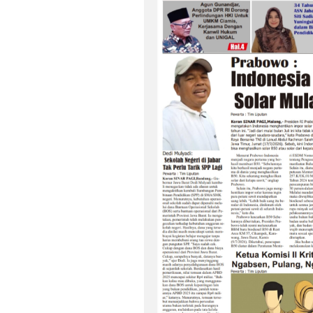
‎Bupati Teka
Akar Budaya
Ngalaksa 202