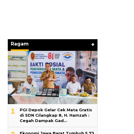
Hari Pertama
ng
Lama 2026 Pe
Marga Banjir
Ragam
+
1
PGI Depok Gelar Cek Mata Gratis
di SDN Cilangkap 8, H. Hamzah :
Cegah Dampak Gad…
Ekonomi Jawa Barat Tumbuh 5,73