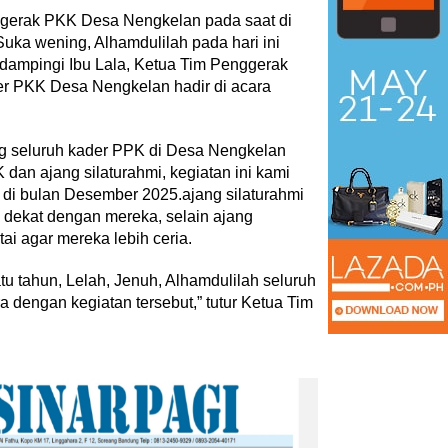
nggerak PKK Desa Nengkelan pada saat di
Suka wening, Alhamdulilah pada hari ini
dampingi Ibu Lala, Ketua Tim Penggerak
er PKK Desa Nengkelan hadir di acara
g seluruh kader PPK di Desa Nengkelan
an ajang silaturahmi, kegiatan ini kami
u di bulan Desember 2025.ajang silaturahmi
 dekat dengan mereka, selain ajang
tai agar mereka lebih ceria.
Kepala Sekolah dari
AYIMUN 2026 Depok Resmi
 di Guizhou
Dibuka, Chandra: Ini Ruang
u tahun, Lelah, Jenuh, Alhamdulilah seluruh
yat Tiongko…
Lahirkan Pemimpin Masa Dep
dengan kegiatan tersebut,” tutur Ketua Tim
n Khusus
|
28 Juli 2026
Di Akademia
|
3 Agustus 2026