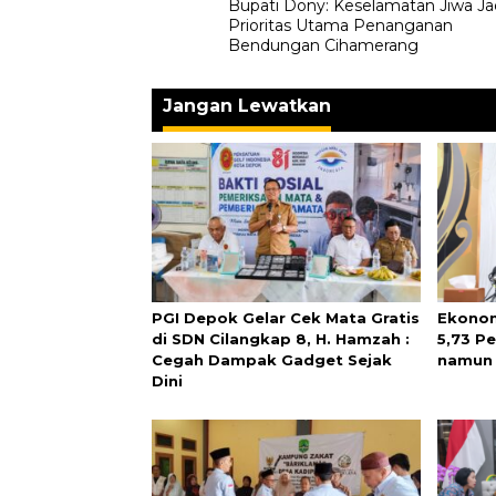
‎Bupati Dony: Keselamatan Jiwa Ja
pos
Prioritas Utama Penanganan
Bendungan Cihamerang
Jangan Lewatkan
PGI Depok Gelar Cek Mata Gratis
Ekonom
di SDN Cilangkap 8, H. Hamzah :
5,73 P
Cegah Dampak Gadget Sejak
namun 
Dini