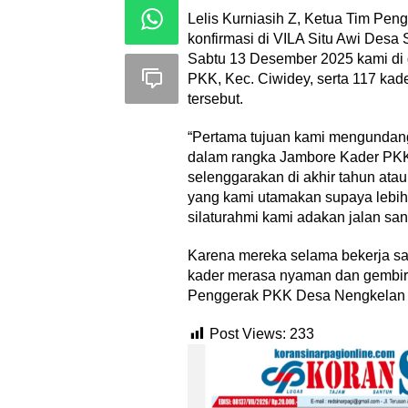
Lelis Kurniasih Z, Ketua Tim Pe
konfirmasi di VILA Situ Awi Desa 
Sabtu 13 Desember 2025 kami di 
PKK, Kec. Ciwidey, serta 117 kad
tersebut.
“Pertama tujuan kami mengundan
dalam rangka Jambore Kader PKK d
selenggarakan di akhir tahun ata
yang kami utamakan supaya lebih
silaturahmi kami adakan jalan san
17 Guru dan 
Jabar Belajar
Karena mereka selama bekerja sat
Republik Rak
kader merasa nyaman dan gembira 
Di Akademia, Liputa
Penggerak PKK Desa Nengkelan
Post Views:
233