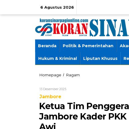
Lewati
ke
6 Agustus 2026
konten
Beranda
Politik & Pemerintahan
Aka
Hukum & Kriminal
Liputan Khusus
Re
Ketua
Homepage
Ragam
/
Tim
Penggerak
Oleh
13 Desember 2025
PKK
Wawan
Kec.
Jambore
Nurjaman
Ciwidey
Ketua Tim Penggerak
Hadiri
Jambore
Jambore Kader PKK D
Kader
PKK
Awi
Desa