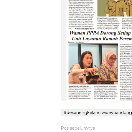
#desanengkelanciwideybandun
Navigasi
Pos sebelumnya