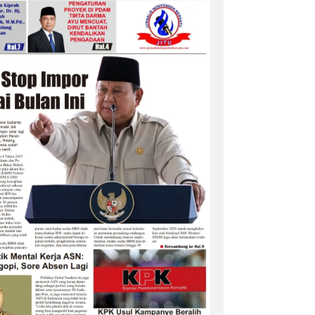
‎Bupati Dony Dorong Dewan
nkan Penguatan
Kebudayaan Jadi Penggerak
 dalam Pembukaan
Implementasi Perda Sumeda
6
…