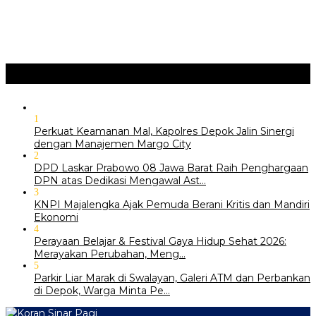
‎Wabup Fajar Serahkan Bantuan Petani Tembakau di Sukasari
‎Bupati Tekankan Penguatan Akar Budaya dalam Pembukaan
Ngalaksa 2026
Ragam
+
1
Perkuat Keamanan Mal, Kapolres Depok Jalin Sinergi
dengan Manajemen Margo City
2
DPD Laskar Prabowo 08 Jawa Barat Raih Penghargaan
DPN atas Dedikasi Mengawal Ast…
3
KNPI Majalengka Ajak Pemuda Berani Kritis dan Mandiri
Ekonomi
4
Perayaan Belajar & Festival Gaya Hidup Sehat 2026:
Merayakan Perubahan, Meng…
5
Parkir Liar Marak di Swalayan, Galeri ATM dan Perbankan
di Depok, Warga Minta Pe…