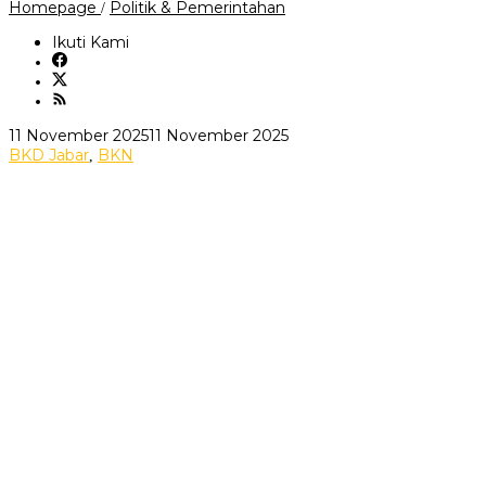
552
Homepage
Politik & Pemerintahan
/
Peserta
Ikuti
Ikuti Kami
Profiling
ASN
Kerja
Sama
Pemerintah
oleh
11 November 2025
11 November 2025
Provinsi
Jurnalis
BKD Jabar
BKN
,
Jawa
Media
Barat
Cetak
dan
&
BKN
Online
RI