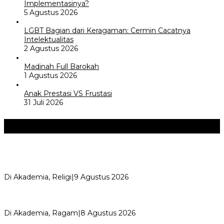
Implementasinya?
5 Agustus 2026
LGBT Bagian dari Keragaman: Cermin Cacatnya
Intelektualitas
2 Agustus 2026
Madinah Full Barokah
1 Agustus 2026
Anak Prestasi VS Frustasi
31 Juli 2026
Akademia
+
Ngaji Subuh Bersama MWC NU Katapang Selesaikan 4 Kitab
Karya Hadratus Syekh KH H…
Di Akademia, Religi
|
9 Agustus 2026
Perayaan Belajar & Festival Gaya Hidup Sehat 2026:
Merayakan Perubahan, Meng…
Di Akademia, Ragam
|
8 Agustus 2026