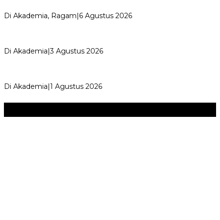
Kemerdekaan dan Maknanya
Di Akademia, Ragam
|
6 Agustus 2026
AYIMUN 2026 Depok Resmi Dibuka, Chandra: Ini Ruang
Lahirkan Pemimpin Masa Depan
Di Akademia
|
3 Agustus 2026
Wali Kota Supian Suri Lantik Pengurus Kwarcab Pramuka
Depok 2026–2031, Tegaskan …
Di Akademia
|
1 Agustus 2026
Seni & Budaya
+
‎Bupati Dony Dorong Dewan Kebudayaan Jadi Penggerak
Implementasi Perda Sumedang …
JURNAL MATARUMA 2026 MENGUSUNG SEMANGAT
“BELAJAR DARI WARISAN, BERKARYA UNTUK PE…
Hari Pertama Festival Depok Lama 2026 Pecah : Parade 12
Marga Banjiri Jalan Pemu…