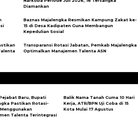
Narkoba Periode Juli 2026, 16 Tersangka
Diamankan
n
Baznas Majalengka Resmikan Kampung Zakat ke-
si
15 di Desa Kadipaten Guna Membangun
Kepedulian Sosial
astikan
Transparansi Rotasi Jabatan, Pemkab Majalengka
alenta
Optimalkan Manajemen Talenta ASN
Pejabat Baru, Bupati
Balik Nama Tanah Cuma 10 Hari
ngka Pastikan Rotasi-
Kerja, ATR/BPN Uji Coba di 15
 Menggunakan
Kota Mulai 17 Agustus
men Talenta Terintegrasi