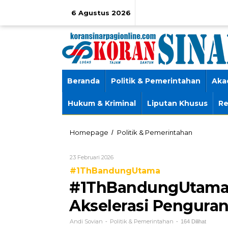
Lewati
ke
6 Agustus 2026
konten
Beranda
Politik & Pemerintahan
Aka
Hukum & Kriminal
Liputan Khusus
Re
#1ThBandu
Homepage
Politik & Pemerintahan
/
Kolaborasi
Jadi
Oleh
23 Februari 2026
Kunci,
Andi
Akselerasi
#1ThBandungUtama
Sovian
Penguranga
#1ThBandungUtama, 
Sampah
dari
Akselerasi Pengura
Sumber
Andi Sovian
Politik & Pemerintahan
-
-
164 Dilihat