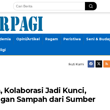
demia
Opini/Artikel
Ragam
Peristiwa
Seni & Buda
ligi
ngUtama,
Ikuti Kami
n
Kolaborasi Jadi Kunci,
ngan Sampah dari Sumber