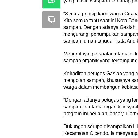
yang masih waspada terhadap p
“Secara prinsip kami warga Cisar
Kita semua tahu saat ini Kota B
sampah. Dengan adanya Gaslah, 
mengurangi penumpukan sampah y
sampah rumah tangga,” kata Andi
Menurutnya, persoalan utama di 
sampah organik yang tercampur d
Kehadiran petugas Gaslah yang
mengolah sampah, khususnya sam
warga dalam membangun kebiasa
“Dengan adanya petugas yang l
sampah, terutama organik, insya
program ini berjalan lancar,” ujarn
Dukungan serupa disampaikan Hik
Kecamatan Cicendo. Ia menyamp