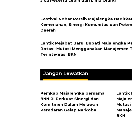
Jika Peserta Lebih dari Lima Orang
Festival Nobar Persib Majalengka Hadirka
Kemeriahan, Sinergi Komunitas dan Poten
Daerah
Lantik Pejabat Baru, Bupati Majalengka P
Rotasi-Mutasi Menggunakan Manajemen T
Terintegrasi BKN
Jangan Lewatkan
Pemkab Majalengka bersama
Lantik 
BNN RI Perkuat Sinergi dan
Majale
Komitmen Dalam Melawan
Mutasi
Peredaran Gelap Narkoba
Manaje
BKN