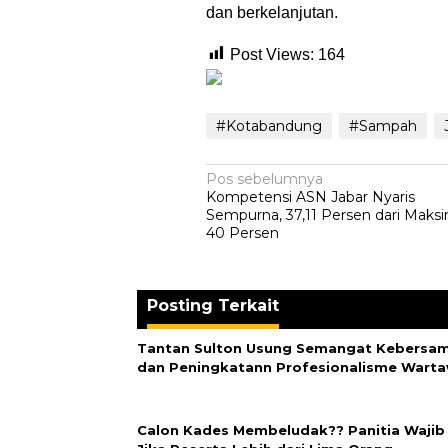
dan berkelanjutan.
Post Views:
164
#Kotabandung
#Sampah
Navigasi
Pos sebelumnya
Kompetensi ASN Jabar Nyaris
pos
Sempurna, 37,11 Persen dari Maks
40 Persen
Posting Terkait
‎Tantan Sulton Usung Semangat Kebersa
dan Peningkatann Profesionalisme Wart
‎Calon Kades Membeludak?? Panitia Wajib 