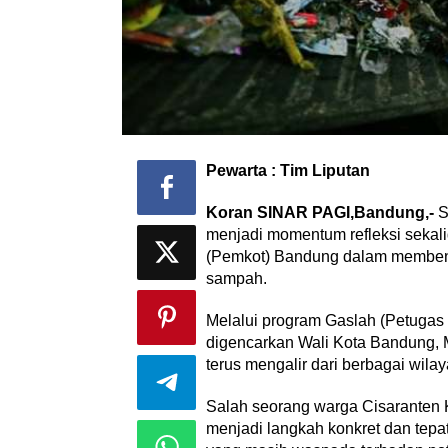
Menjadi Guru 
Menyenangk
Di Akademia, Opini/Ar
Pewarta : Tim Liputan
Koran SINAR PAGI,Bandung,-
S
menjadi momentum refleksi sekal
(Pemkot) Bandung dalam membenah
‎Bupati Teka
Akar Budaya
sampah.
Ngalaksa 202
Melalui program Gaslah (Petuga
digencarkan Wali Kota Bandung
terus mengalir dari berbagai wilay
Salah seorang warga Cisaranten 
menjadi langkah konkret dan tepa