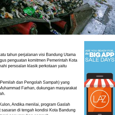
Inspiratif dan
an
‎Bupati Dony Dorong Dewan
tikel
|
28 Juli 2026
Kebudayaan Jadi Penggerak
Implementasi Perda Sumeda
…
atu tahun perjalanan visi Bandung Utama
igus penguatan komitmen Pemerintah Kota
i persoalan klasik perkotaan yaitu
nkan Penguatan
 dalam Pembukaan
6
s Pemilah dan Pengolah Sampah) yang
, Muhammad Farhan, dukungan masyarakat
ah.
Kulon, Andika menilai, program Gaslah
t sasaran di tengah kondisi Kota Bandung