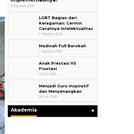
5 Agustus 2026
LGBT Bagian dari
Keragaman: Cermin
Cacatnya Intelektualitas
2 Agustus 2026
Madinah Full Barokah
1 Agustus 2026
Anak Prestasi VS
Frustasi
31 Juli 2026
Menjadi Guru Inspiratif
AYIMUN 2026 Depok Resmi
dan Menyenangkan
Dibuka, Chandra: Ini Ruang
28 Juli 2026
Lahirkan Pemimpin Masa Depan
Di Akademia
|
3 Agustus 2026
Akademia
+