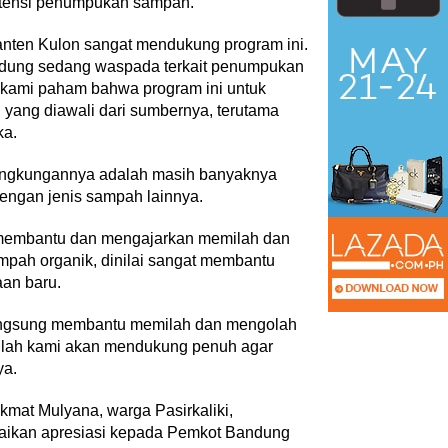
otensi penumpukan sampah.
anten Kulon sangat mendukung program ini.
andung sedang waspada terkait penumpukan
kami paham bahwa program ini untuk
ang diawali dari sumbernya, terutama
ka.
lingkungannya adalah masih banyaknya
engan jenis sampah lainnya.
 membantu dan mengajarkan memilah dan
pah organik, dinilai sangat membantu
an baru.
angsung membantu memilah dan mengolah
allah kami akan mendukung penuh agar
ya.
mat Mulyana, warga Pasirkaliki,
aikan apresiasi kepada Pemkot Bandung