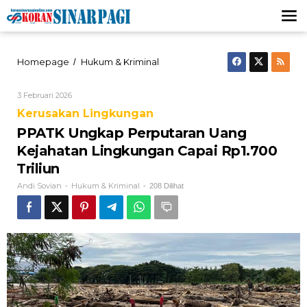
Lewati
ke
konten
PPATK
Homepage
Hukum & Kriminal
/
Ungkap
Perputaran
Oleh
3 Februari 2026
Uang
Andi
Kejahatan
Kerusakan Lingkungan
Sovian
Lingkungan
PPATK Ungkap Perputaran Uang
Capai
Rp1.700
Kejahatan Lingkungan Capai Rp1.700
Triliun
Triliun
Andi Sovian
Hukum & Kriminal
-
-
208 Dilihat