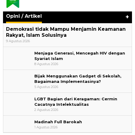
Opini / Artikel
+
Demokrasi tidak Mampu Menjamin Keamanan
Rakyat, Islam Solusinya
9 Agustus 2026
Menjaga Generasi, Mencegah HIV dengan
Syariat Islam
8 Agustus 2026
Bijak Menggunakan Gadget di Sekolah,
Bagaimana Implementasinya?
5 Agustus 2026
LGBT Bagian dari Keragaman: Cermin
Cacatnya Intelektualitas
2 Agustus 2026
Madinah Full Barokah
Perayaan Belajar & Festival Gaya Hidup Sehat
1 Agustus 2026
2026: Merayakan Perubahan, Meng…