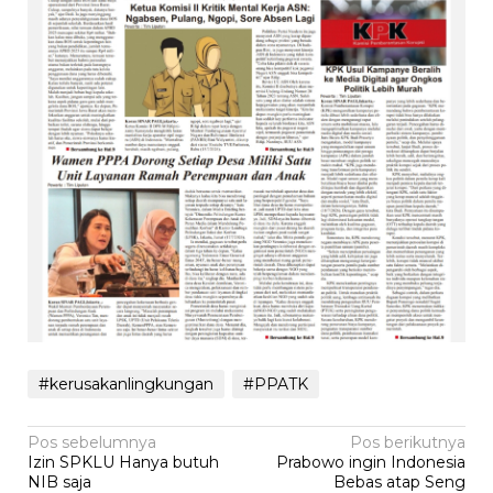
#kerusakanlingkungan
#PPATK
Navigasi
Pos sebelumnya
Pos berikutnya
Izin SPKLU Hanya butuh
Prabowo ingin Indonesia
pos
NIB saja
Bebas atap Seng