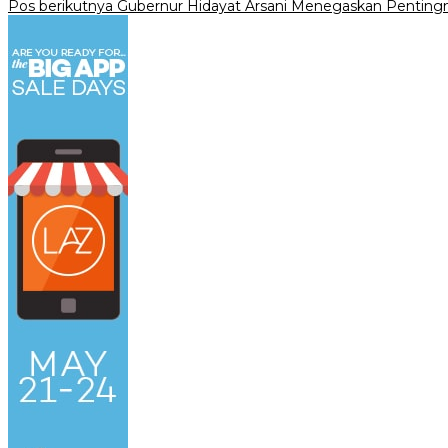
Pos berikutnya
Gubernur Hidayat Arsani Menegaskan Pentingn
pos