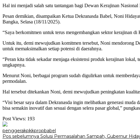
Hal ini menjadi salah satu tantangan bagi Dewan Kerajinan Nasiona
Pesan demikian, disampaikan Ketua Dekranasda Babel, Noni Hidayat
Bangka, Selasa (18/11/2025).
“Saya berkomitmen untuk terus mengembangkan sektor kerajinan di Ke
Untuk itu, demi mewujudkan komitmen tersebut, Noni mendorong Dekr
untuk memaksimalkan setiap potensi di daerahnya.
“Peran kita tidak sekadar menjaga eksistensi produk kerajinan lokal,
ungkapnya.
Menurut Noni, berbagai program sudah digulirkan untuk memberdaya
permodalan.
Hal tersebut ditekankan Noni, demi mewujudkan peningkatan kualita
“Visi besar saya dalam Dekranasda ingin melibatkan generasi muda dal
bisa semakin inovatif dan sesuai dengan selera pasar global,” pungka
Post Views:
193
penggerakpkkpropbabel
Navigasi
Pos sebelumnya
Solusi Permasalahan Sampah, Gubernur Hida