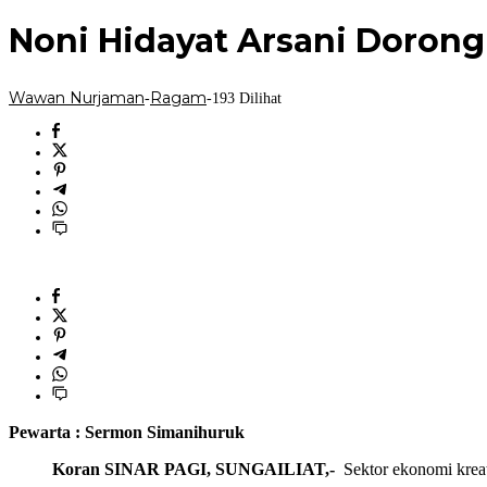
Nurjaman
Kelas
Noni Hidayat Arsani Dorong
Wawan Nurjaman
Ragam
-
-
193 Dilihat
Pewarta : Sermon Simanihuruk
Koran SINAR PAGI, SUNGAILIAT,-
Sektor ekonomi kreat