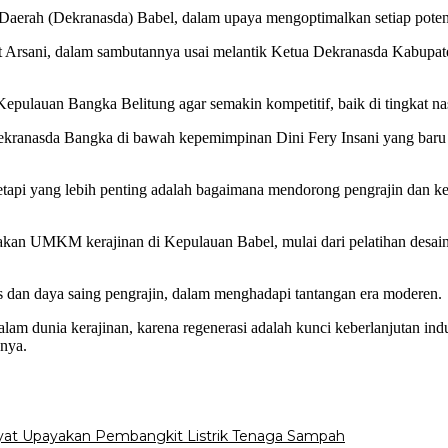
l Daerah (Dekranasda) Babel, dalam upaya mengoptimalkan setiap poten
 Arsani, dalam sambutannya usai melantik Ketua Dekranasda Kabupat
pulauan Bangka Belitung agar semakin kompetitif, baik di tingkat nas
anasda Bangka di bawah kepemimpinan Dini Fery Insani yang baru dila
 tetapi yang lebih penting adalah bagaimana mendorong pengrajin dan ke
kan UMKM kerajinan di Kepulauan Babel, mulai dari pelatihan desain 
s dan daya saing pengrajin, dalam menghadapi tantangan era moderen.
am dunia kerajinan, karena regenerasi adalah kunci keberlanjutan indus
snya.
yat Upayakan Pembangkit Listrik Tenaga Sampah