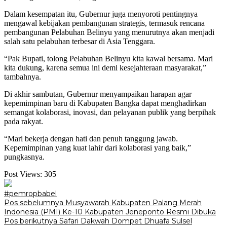
Dalam kesempatan itu, Gubernur juga menyoroti pentingnya
mengawal kebijakan pembangunan strategis, termasuk rencana
pembangunan Pelabuhan Belinyu yang menurutnya akan menjadi
salah satu pelabuhan terbesar di Asia Tenggara.
“Pak Bupati, tolong Pelabuhan Belinyu kita kawal bersama. Mari
kita dukung, karena semua ini demi kesejahteraan masyarakat,”
tambahnya.
Di akhir sambutan, Gubernur menyampaikan harapan agar
kepemimpinan baru di Kabupaten Bangka dapat menghadirkan
semangat kolaborasi, inovasi, dan pelayanan publik yang berpihak
pada rakyat.
“Mari bekerja dengan hati dan penuh tanggung jawab.
Kepemimpinan yang kuat lahir dari kolaborasi yang baik,”
pungkasnya.
Post Views:
305
#pemropbabel
Navigasi
Pos sebelumnya
Musyawarah Kabupaten Palang Merah
Indonesia (PMI) Ke-10 Kabupaten Jeneponto Resmi Dibuka
pos
Pos berikutnya
Safari Dakwah Dompet Dhuafa Sulsel