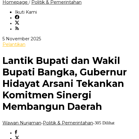
Lantik
Homepage
Politik & Pemerintahan
/
Bupati
dan
Ikuti Kami
Wakil
Bupati
Bangka,
Gubernur
Hidayat
oleh
5 November 2025
Arsani
Wawan
Pelantikan
Tekankan
Nurjaman
Komitmen
Sinergi
Lantik Bupati dan Wakil
Membangun
Daerah
Bupati Bangka, Gubernur
Hidayat Arsani Tekankan
Komitmen Sinergi
Membangun Daerah
Wawan Nurjaman
Politik & Pemerintahan
-
-
305 Dilihat