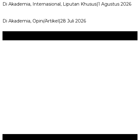
Di Akademia, Internasional, Liputan Khusus
|
1 Agustus 2026
Menjadi Guru Inspiratif dan Menyenangkan
Di Akademia, Opini/Artikel
|
28 Juli 2026
Seni & Budaya
+
‎Bupati Dony Dorong Dewan Kebudayaan Jadi Penggerak
Implementasi Perda Sumedang …
JURNAL MATARUMA 2026 MENGUSUNG SEMANGAT
“BELAJAR DARI WARISAN, BERKARYA UNTUK PE…
Hari Pertama Festival Depok Lama 2026 Pecah : Parade 12
Marga Banjiri Jalan Pemu…
‎Wabup Fajar Serahkan Bantuan Petani Tembakau di Sukasari
‎Bupati Tekankan Penguatan Akar Budaya dalam Pembukaan
Ngalaksa 2026
Ragam
+