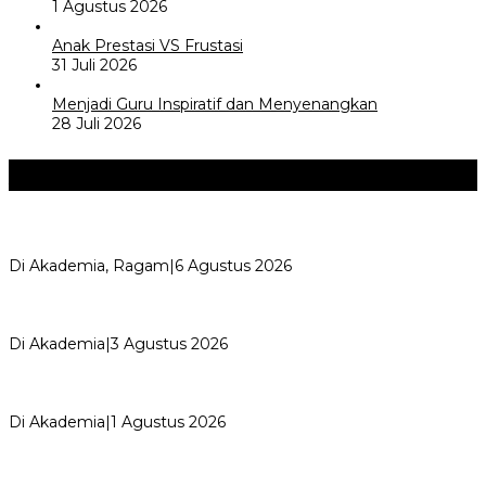
1 Agustus 2026
Anak Prestasi VS Frustasi
31 Juli 2026
Menjadi Guru Inspiratif dan Menyenangkan
28 Juli 2026
Akademia
+
Kemerdekaan dan Maknanya
Di Akademia, Ragam
|
6 Agustus 2026
AYIMUN 2026 Depok Resmi Dibuka, Chandra: Ini Ruang
Lahirkan Pemimpin Masa Depan
Di Akademia
|
3 Agustus 2026
Wali Kota Supian Suri Lantik Pengurus Kwarcab Pramuka
Depok 2026–2031, Tegaskan …
Di Akademia
|
1 Agustus 2026
Weekend Bersama Kepala Sekolah, Lina, S.Pd., M.T.,
Ungkapkan Pengalaman 60 JP Di…