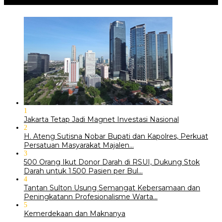
1
Jakarta Tetap Jadi Magnet Investasi Nasional
2
H. Ateng Sutisna Nobar Bupati dan Kapolres, Perkuat
Persatuan Masyarakat Majalen…
3
500 Orang Ikut Donor Darah di RSUI, Dukung Stok
Darah untuk 1.500 Pasien per Bul…
4
‎Tantan Sulton Usung Semangat Kebersamaan dan
Peningkatann Profesionalisme Warta…
5
Kemerdekaan dan Maknanya