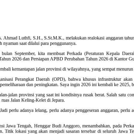
hmad Luthfi, S.H., S.St.M.K., melakukan realokasi anggaran tahun 2
ih nyaman saat dilalui para penggunanya.
 bulan September, kita membuat Perkada (Peraturan Kepala Daera
Tahun 2026 dan Persiapan APBD Perubahan Tahun 2026 di Kantor Gub
mbali kemantapan jalan provinsi di wilayahnya, yang sempat menurun 
isasi Perangkat Daerah (OPD), bahwa khusus infrastruktur akan ki
an pemeliharaan dan peningkatan. Saya ingin 2026 ini kembali ke 2025,
jalan-jalan provinsi yang saat ini kondisinya rusak berat. Salah satu
ruas Jalan Keling-Kelet di Jepara.
 Jadi perlu adanya lelang, perlu adanya penggeseran anggaran, perlu
i Jawa Tengah, Henggar Budi Anggoro, menambahkan, pada Perkada
n. Titik lokasi yang akan menjadi sasaran tersebar di seluruh Jawa T