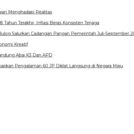
nian Menghadapi Realitas
 Tahun Terakhir, Inflasi Beras Konsisten Terjaga
Bulog Salurkan Cadangan Pangan Pemerintah Juli-September 2
konomi Kreatif
 Bandung Abai K3 Dan APD
gkapkan Pengalaman 60 JP Diklat Langsung di Negara Maju