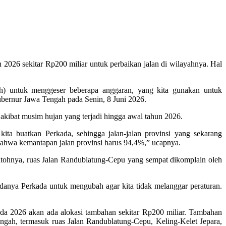
026 sekitar Rp200 miliar untuk perbaikan jalan di wilayahnya. Hal
h) untuk menggeser beberapa anggaran, yang kita gunakan untuk
ernur Jawa Tengah pada Senin, 8 Juni 2026.
akibat musim hujan yang terjadi hingga awal tahun 2026.
ta buatkan Perkada, sehingga jalan-jalan provinsi yang sekarang
 bahwa kemantapan jalan provinsi harus 94,4%,” ucapnya.
 contohnya, ruas Jalan Randublatung-Cepu yang sempat dikomplain oleh
 adanya Perkada untuk mengubah agar kita tidak melanggar peraturan.
 2026 akan ada alokasi tambahan sekitar Rp200 miliar. Tambahan
engah, termasuk ruas Jalan Randublatung-Cepu, Keling-Kelet Jepara,