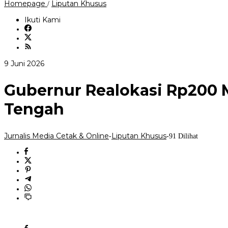
Gubernur
Homepage
Liputan Khusus
/
Realokasi
Rp200
Ikuti Kami
Miliar
untuk
Percepat
Perbaikan
Jalan
oleh
9 Juni 2026
Rusak
Jurnalis
di
Media
Jawa
Gubernur Realokasi Rp200 M
Cetak
Tengah
&
Tengah
Online
Jurnalis Media Cetak & Online
Liputan Khusus
-
-
91 Dilihat