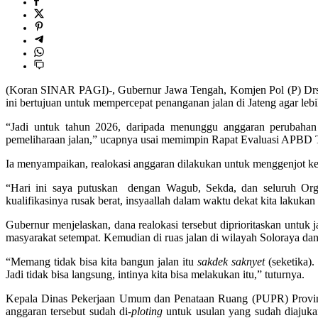
(Koran SINAR PAGI)-, Gubernur Jawa Tengah, Komjen Pol (P) Drs. A
ini bertujuan untuk mempercepat penanganan jalan di Jateng agar leb
“Jadi untuk tahun 2026, daripada menunggu anggaran perubahan
pemeliharaan jalan,” ucapnya usai memimpin Rapat Evaluasi APBD 
Ia menyampaikan, realokasi anggaran dilakukan untuk menggenjot ke
“Hari ini saya putuskan dengan Wagub, Sekda, dan seluruh Organ
kualifikasinya rusak berat, insyaallah dalam waktu dekat kita lakuk
Gubernur menjelaskan, dana realokasi tersebut diprioritaskan untuk 
masyarakat setempat. Kemudian di ruas jalan di wilayah Soloraya dan 
“Memang tidak bisa kita bangun jalan itu
sakdek saknyet
(seketika).
Jadi tidak bisa langsung, intinya kita bisa melakukan itu,” tuturnya.
Kepala Dinas Pekerjaan Umum dan Penataan Ruang (PUPR) Provins
anggaran tersebut sudah di-
ploting
untuk usulan yang sudah diajuka