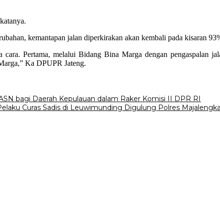
 katanya.
bahan, kemantapan jalan diperkirakan akan kembali pada kisaran 93%
ua cara. Pertama, melalui Bidang Bina Marga dengan pengaspalan jal
a Marga,” Ka DPUPR Jateng.
ASN bagi Daerah Kepulauan dalam Raker Komisi II DPR RI
elaku Curas Sadis di Leuwimunding Digulung Polres Majalengk