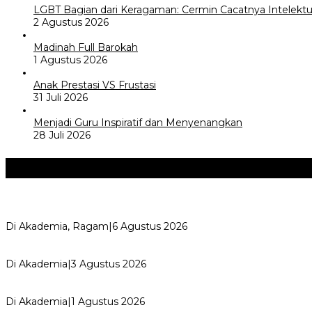
LGBT Bagian dari Keragaman: Cermin Cacatnya Intelektua
2 Agustus 2026
Madinah Full Barokah
1 Agustus 2026
Anak Prestasi VS Frustasi
31 Juli 2026
Menjadi Guru Inspiratif dan Menyenangkan
28 Juli 2026
Akademia
+
Kemerdekaan dan Maknanya
Di Akademia, Ragam
|
6 Agustus 2026
AYIMUN 2026 Depok Resmi Dibuka, Chandra: Ini Ruang Lahi
Di Akademia
|
3 Agustus 2026
Wali Kota Supian Suri Lantik Pengurus Kwarcab Pramuka Depo
Di Akademia
|
1 Agustus 2026