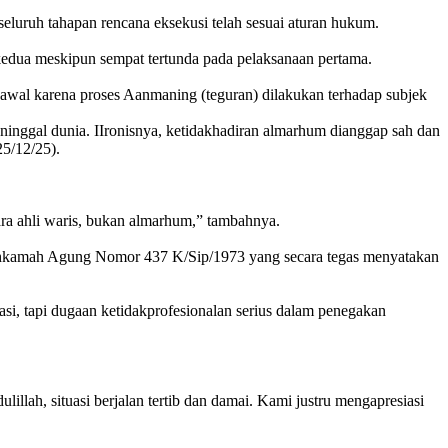
uruh tahapan rencana eksekusi telah sesuai aturan hukum.
kedua meskipun sempat tertunda pada pelaksanaan pertama.
k awal karena proses Aanmaning (teguran) dilakukan terhadap subjek
nggal dunia. IIronisnya, ketidakhadiran almarhum dianggap sah dan
25/12/25).
ra ahli waris, bukan almarhum,” tambahnya.
Mahkamah Agung Nomor 437 K/Sip/1973 yang secara tegas menyatakan
asi, tapi dugaan ketidakprofesionalan serius dalam penegakan
lah, situasi berjalan tertib dan damai. Kami justru mengapresiasi