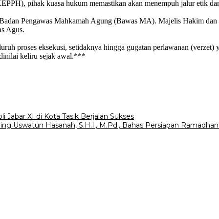
(KEPPH), pihak kuasa hukum memastikan akan menempuh jalur etik da
n Badan Pengawas Mahkamah Agung (Bawas MA). Majelis Hakim dan Pan
as Agus.
uh proses eksekusi, setidaknya hingga gugatan perlawanan (verzet) 
inilai keliru sejak awal.***
i Jabar XI di Kota Tasik Berjalan Sukses
ing Uswatun Hasanah, S.H.I., M.Pd., Bahas Persiapan Ramadhan