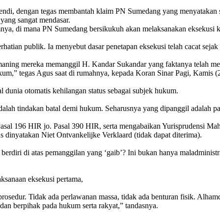
ndi, dengan tegas membantah klaim PN Sumedang yang menyatakan sel
l yang sangat mendasar.
lumnya, di mana PN Sumedang bersikukuh akan melaksanakan eksekusi 
erhatian publik. Ia menyebut dasar penetapan eksekusi telah cacat seja
aning mereka memanggil H. Kandar Sukandar yang faktanya telah meni
 hukum,” tegas Agus saat di rumahnya, kepada Koran Sinar Pagi, Kamis (
l dunia otomatis kehilangan status sebagai subjek hukum.
lah tindakan batal demi hukum. Seharusnya yang dipanggil adalah pa
Pasal 196 HIR jo. Pasal 390 HIR, serta mengabaikan Yurisprudensi 
dinyatakan Niet Ontvankelijke Verklaard (tidak dapat diterima).
berdiri di atas pemanggilan yang ‘gaib’? Ini bukan hanya maladministr
laksanaan eksekusi pertama,
ur. Tidak ada perlawanan massa, tidak ada benturan fisik. Alhamdulil
dan berpihak pada hukum serta rakyat,” tandasnya.