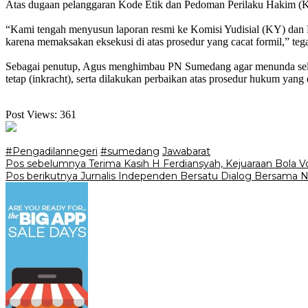
‎Atas dugaan pelanggaran Kode Etik dan Pedoman Perilaku Hakim 
‎“Kami tengah menyusun laporan resmi ke Komisi Yudisial (KY) da
karena memaksakan eksekusi di atas prosedur yang cacat formil,” teg
‎Sebagai penutup, Agus menghimbau PN Sumedang agar menunda selur
tetap (inkracht), serta dilakukan perbaikan atas prosedur hukum yang d
Post Views:
361
#Pengadilannegeri
#sumedang
Jawabarat
Navigasi
Pos sebelumnya
Terima Kasih H Ferdiansyah, Kejuaraan Bola Vol
Pos berikutnya
Jurnalis Independen Bersatu Dialog Bersama N
pos