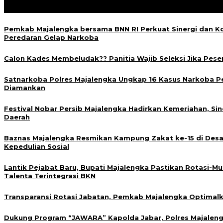
Posting Terkait
Pemkab Majalengka bersama BNN RI Perkuat Sinergi dan 
Peredaran Gelap Narkoba
‎Calon Kades Membeludak?? Panitia Wajib Seleksi Jika Pese
Satnarkoba Polres Majalengka Ungkap 16 Kasus Narkoba Per
Diamankan
Festival Nobar Persib Majalengka Hadirkan Kemeriahan, Si
Daerah
Baznas Majalengka Resmikan Kampung Zakat ke-15 di De
Kepedulian Sosial
Lantik Pejabat Baru, Bupati Majalengka Pastikan Rotasi-
Talenta Terintegrasi BKN
Transparansi Rotasi Jabatan, Pemkab Majalengka Optimal
Dukung Program “JAWARA” Kapolda Jabar, Polres Majaleng