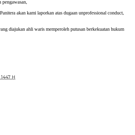
n pengawasan,
itera akan kami laporkan atas dugaan unprofessional conduct,
yang diajukan ahli waris memperoleh putusan berkekuatan hukum
 1447 H