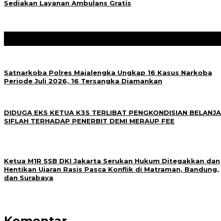
Sediakan Layanan Ambulans Gratis
Jangan Lewatkan
Satnarkoba Polres Majalengka Ungkap 16 Kasus Narkoba
Periode Juli 2026, 16 Tersangka Diamankan
DIDUGA EKS KETUA K3S TERLIBAT PENGKONDISIAN BELANJA
SIFLAH TERHADAP PENERBIT DEMI MERAUP FEE
Ketua M1R SSB DKI Jakarta Serukan Hukum Ditegakkan dan
Hentikan Ujaran Rasis Pasca Konflik di Matraman, Bandung,
dan Surabaya
Komentar