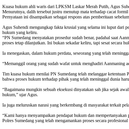
‎Kuasa hukum ahli waris dari LPKSM Laskar Merah Putih, Agus Suhe
Menurutnya, dalih tersebut justru menutup mata terhadap cacat formi
‎Pernyataan ini disampaikan sebagai respons atas pemberitaan sebe
‎Agus Suhendi mengungkap fakta krusial yang selama ini luput dari p
hukum yang keliru.
‎“PN Sumedang menyatakan prosedur sudah benar, padahal saat Aanm
proses tetap dilanjutkan. Ini bukan sekadar keliru, tapi sesat secara
‎Ia menegaskan, dalam hukum perdata, seseorang yang telah meningga
‎“Memanggil orang yang sudah wafat untuk menghadiri Aanmaning ada
‎Tim kuasa hukum menilai PN Sumedang telah melanggar ketentuan 
bahwa proses hukum terhadap pihak yang telah meninggal dunia harus 
‎“Bagaimana mungkin sebuah eksekusi dinyatakan sah jika sejak awal 
hukum,” ujar Agus.
‎Ia juga meluruskan narasi yang berkembang di masyarakat terkait pe
‎“Kami hanya menyampaikan pendapat hukum dan mempertanyakan prosed
Polres Sumedang yang telah mengamankan proses secara profesional 