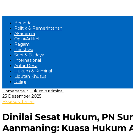
Beranda
Politik & Pemerintahan
Akademia
Opini/Artikel
Ragam
Peristiwa
Seni & Budaya
Internasional
Antar Desa
Hukum & Kriminal
Liputan Khusus
Religi
‎Dinilai
Homepage
Hukum & Kriminal
/
Sesat
oleh
25 Desember 2025
Hukum,
andi
Eksekusi Lahan
PN
sovian
Sumedang
‎Dinilai Sesat Hukum, PN S
Panggil
Orang
Meninggal
Aanmaning: Kuasa Hukum Ah
Saat