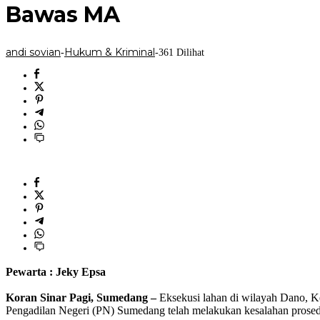
Aanmaning:
Bawas MA
Kuasa
Hukum
Ahli
Waris
andi sovian
Hukum & Kriminal
-
-
361 Dilihat
H.
Kandar
Siap
Laporkan
ke
KY
dan
Bawas
MA
Pewarta : Jeky Epsa
‎Koran Sinar Pagi, Sumedang –
Eksekusi lahan di wilayah Dano, K
Pengadilan Negeri (PN) Sumedang telah melakukan kesalahan prosedur