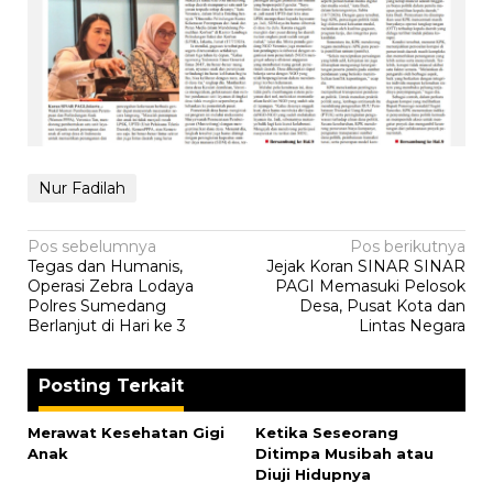
Nur Fadilah
Navigasi
Pos sebelumnya
Pos berikutnya
‎Tegas dan Humanis,
Jejak Koran SINAR SINAR
pos
Operasi Zebra Lodaya
PAGI Memasuki Pelosok
Polres Sumedang
Desa, Pusat Kota dan
Berlanjut di Hari ke 3
Lintas Negara
Posting Terkait
Merawat Kesehatan Gigi
Ketika Seseorang
Anak
Ditimpa Musibah atau
Diuji Hidupnya