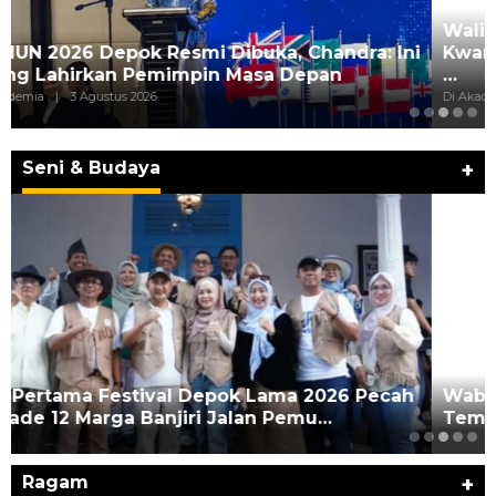
Wali Kota Supian Suri Lantik Pengurus
Kwarcab Pramuka Depok 2026–2031, Tegaskan
…
Di Akademia
|
1 Agustus 2026
‎Wabup Fajar Serahkan Bantuan Petani
Tembakau di Sukasari
Seni & Budaya
+
Ragam
+