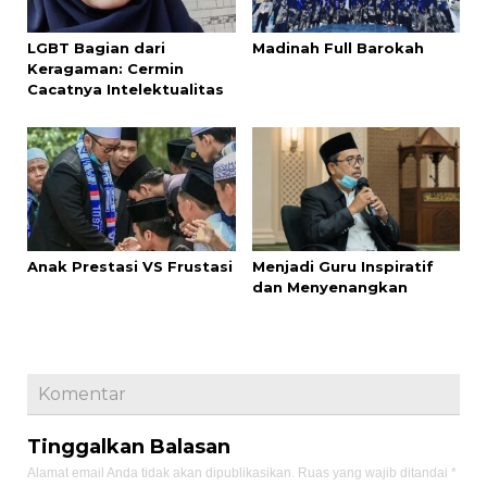
LGBT Bagian dari
Madinah Full Barokah
Keragaman: Cermin
Cacatnya Intelektualitas
Anak Prestasi VS Frustasi
Menjadi Guru Inspiratif
dan Menyenangkan
Komentar
Tinggalkan Balasan
Alamat email Anda tidak akan dipublikasikan.
Ruas yang wajib ditandai
*