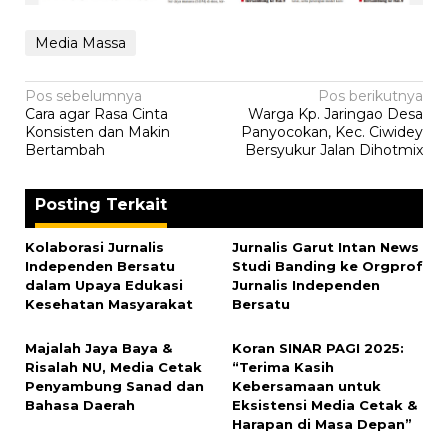
Media Massa
Navigasi
Pos sebelumnya
Pos berikutnya
Cara agar Rasa Cinta
Warga Kp. Jaringao Desa
pos
Konsisten dan Makin
Panyocokan, Kec. Ciwidey
Bertambah
Bersyukur Jalan Dihotmix
Posting Terkait
Kolaborasi Jurnalis
Jurnalis Garut Intan News
Independen Bersatu
Studi Banding ke Orgprof
dalam Upaya Edukasi
Jurnalis Independen
Kesehatan Masyarakat
Bersatu
Majalah Jaya Baya &
Koran SINAR PAGI 2025:
Risalah NU, Media Cetak
“Terima Kasih
Penyambung Sanad dan
Kebersamaan untuk
Bahasa Daerah
Eksistensi Media Cetak &
Harapan di Masa Depan”