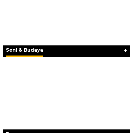
JURNAL MATARUMA 2026 MENGUSUNG
SEMANGAT “BELAJAR DARI WARISAN,
BERKARYA UNTUK PE…
Seni & Budaya
+