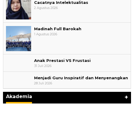
Cacatnya Intelektualitas
2 Agustus 2026
Madinah Full Barokah
1 Agustus 2026
Anak Prestasi VS Frustasi
31 Juli 2026
Menjadi Guru Inspiratif dan Menyenangkan
AYIMUN 2026 Depok Resmi Dibuka, Chandra: Ini
28 Juli 2026
Ruang Lahirkan Pemimpin Masa Depan
Di Akademia
|
3 Agustus 2026
Akademia
+