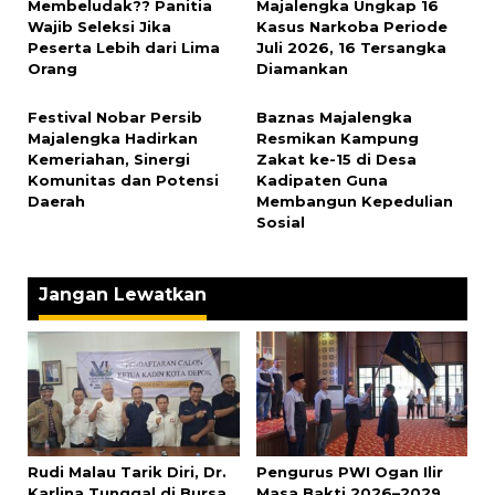
Membeludak?? Panitia
Majalengka Ungkap 16
Wajib Seleksi Jika
Kasus Narkoba Periode
Peserta Lebih dari Lima
Juli 2026, 16 Tersangka
Orang
Diamankan
Festival Nobar Persib
Baznas Majalengka
Majalengka Hadirkan
Resmikan Kampung
Kemeriahan, Sinergi
Zakat ke-15 di Desa
Komunitas dan Potensi
Kadipaten Guna
Daerah
Membangun Kepedulian
Sosial
Jangan Lewatkan
Rudi Malau Tarik Diri, Dr.
Pengurus PWI Ogan Ilir
Karlina Tunggal di Bursa
Masa Bakti 2026–2029