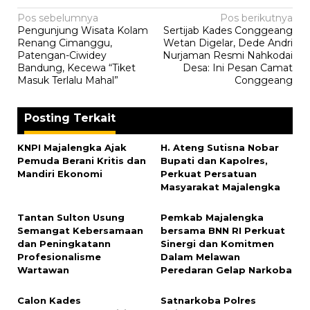
Navigasi
Pos sebelumnya
Pos berikutnya
Pengunjung Wisata Kolam
‎Sertijab Kades Conggeang
pos
Renang Cimanggu,
Wetan Digelar, Dede Andri
Patengan-Ciwidey
Nurjaman Resmi Nahkodai
Bandung, Kecewa “Tiket
Desa: Ini Pesan Camat
Masuk Terlalu Mahal”
Conggeang
Posting Terkait
KNPI Majalengka Ajak
H. Ateng Sutisna Nobar
Pemuda Berani Kritis dan
Bupati dan Kapolres,
Mandiri Ekonomi
Perkuat Persatuan
Masyarakat Majalengka
‎Tantan Sulton Usung
Pemkab Majalengka
Semangat Kebersamaan
bersama BNN RI Perkuat
dan Peningkatann
Sinergi dan Komitmen
Profesionalisme
Dalam Melawan
Wartawan
Peredaran Gelap Narkoba
‎Calon Kades
Satnarkoba Polres