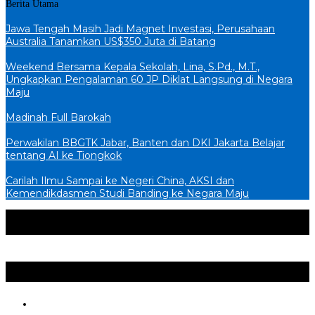
Berita Utama
Jawa Tengah Masih Jadi Magnet Investasi, Perusahaan
Australia Tanamkan US$350 Juta di Batang
Weekend Bersama Kepala Sekolah, Lina, S.Pd., M.T.,
Ungkapkan Pengalaman 60 JP Diklat Langsung di Negara
Maju
Madinah Full Barokah
Perwakilan BBGTK Jabar, Banten dan DKI Jakarta Belajar
tentang AI ke Tiongkok
Carilah Ilmu Sampai ke Negeri China, AKSI dan
Kemendikdasmen Studi Banding ke Negara Maju
Populer
Komentar
Politik & Pemerintahan
+