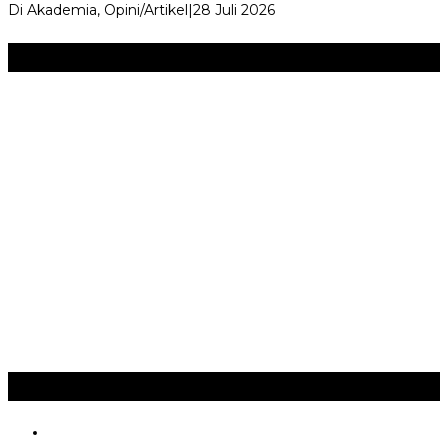
Di Akademia, Opini/Artikel
|
28 Juli 2026
Seni & Budaya
+
‎Bupati Dony Dorong Dewan Kebudayaan Jadi Penggerak
Implementasi Perda Sumedang …
JURNAL MATARUMA 2026 MENGUSUNG SEMANGAT
“BELAJAR DARI WARISAN, BERKARYA UNTUK PE…
Hari Pertama Festival Depok Lama 2026 Pecah : Parade 12
Marga Banjiri Jalan Pemu…
‎Wabup Fajar Serahkan Bantuan Petani Tembakau di Sukasari
‎Bupati Tekankan Penguatan Akar Budaya dalam Pembukaan
Ngalaksa 2026
Ragam
+