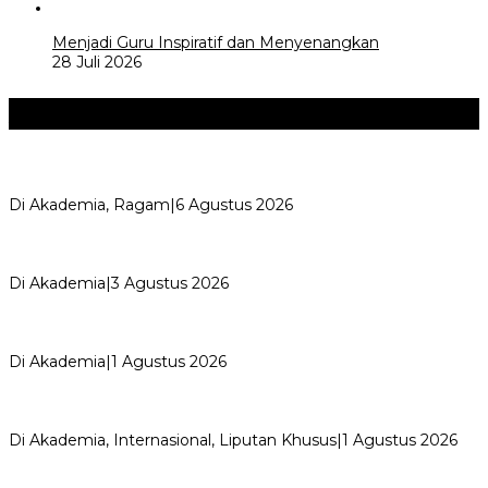
Menjadi Guru Inspiratif dan Menyenangkan
28 Juli 2026
Akademia
+
Kemerdekaan dan Maknanya
Di Akademia, Ragam
|
6 Agustus 2026
AYIMUN 2026 Depok Resmi Dibuka, Chandra: Ini Ruang
Lahirkan Pemimpin Masa Depan
Di Akademia
|
3 Agustus 2026
Wali Kota Supian Suri Lantik Pengurus Kwarcab Pramuka
Depok 2026–2031, Tegaskan …
Di Akademia
|
1 Agustus 2026
Weekend Bersama Kepala Sekolah, Lina, S.Pd., M.T.,
Ungkapkan Pengalaman 60 JP Di…
Di Akademia, Internasional, Liputan Khusus
|
1 Agustus 2026
Menjadi Guru Inspiratif dan Menyenangkan