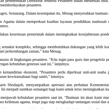
embentukan Direktorat Jenderal Pesantren sudah mendekati final. 
k memberdayakan pesantren.
 Bugen, Semarang. Dalam kesempatan itu, Menag menyerahkan bantuan
n Agama dalam memperkuat kualitas layanan pendidikan madrasah 
ntren.
andakan keseriusan pemerintah dalam meningkatkan kesejahteraan po
g semakin kompleks, sehingga membutuhkan dukungan yang lebih komp
gal dari perkembangan zaman,” kata Menag.
nusia di lingkungan pesantren. “Kita ingin para guru dan pengelola 
gan kebutuhan generasi saat ini,” lanjutnya.
 kemandirian ekonomi. “Pesantren perlu diperkuat unit-unit usaha
ran kewirausahaan bagi santri,” tuturnya.
ris Shodaqoh, menyampaikan apresiasi atas perhatian Kementeria
 Ini menjadi suntikan semangat bagi kami untuk terus meningkatkan kua
menjawab kebutuhan pesantren saat ini. “Bantuan ini akan kami m
cara keilmuan agama, tetapi juga siap menghadapi tantangan sosial dan