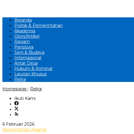
Beranda
Politik & Pemerintahan
Akademia
Opini/Artikel
Ragam
Peristiwa
Seni & Budaya
Internasional
Antar Desa
Hukum & Kriminal
Liputan Khusus
Religi
Pembentukan
Homepage
Religi
/
Direktorat
Jenderal
Ikuti Kami
Pesantren
Tanda
Keseriusan
Pemerintah
Berdayakan
oleh
6 Februari 2026
Pesantren
Jurnalis
Kementerian Agama