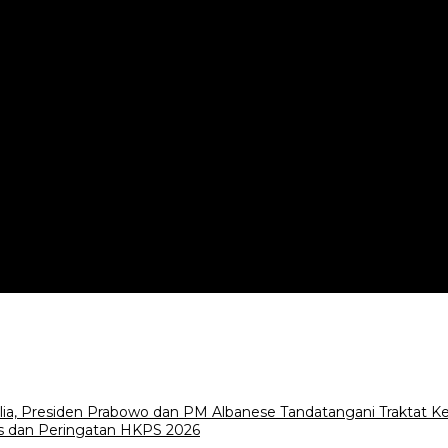
ralia, Presiden Prabowo dan PM Albanese Tandatangani Traktat
s dan Peringatan HKPS 2026