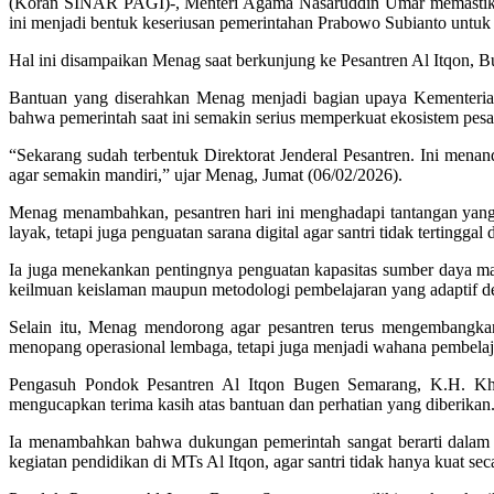
(Koran SINAR PAGI)-, Menteri Agama Nasaruddin Umar memastikan p
ini menjadi bentuk keseriusan pemerintahan Prabowo Subianto untu
Hal ini disampaikan Menag saat berkunjung ke Pesantren Al Itqon,
Bantuan yang diserahkan Menag menjadi bagian upaya Kementeria
bahwa pemerintah saat ini semakin serius memperkuat ekosistem pesa
“Sekarang sudah terbentuk Direktorat Jenderal Pesantren. Ini men
agar semakin mandiri,” ujar Menag, Jumat (06/02/2026).
Menag menambahkan, pesantren hari ini menghadapi tantangan yan
layak, tetapi juga penguatan sarana digital agar santri tidak terting
Ia juga menekankan pentingnya penguatan kapasitas sumber daya ma
keilmuan keislaman maupun metodologi pembelajaran yang adaptif den
Selain itu, Menag mendorong agar pesantren terus mengembangkan
menopang operasional lembaga, tetapi juga menjadi wahana pembelaja
Pengasuh Pondok Pesantren Al Itqon Bugen Semarang, K.H. Kha
mengucapkan terima kasih atas bantuan dan perhatian yang diberikan.
Ia menambahkan bahwa dukungan pemerintah sangat berarti dalam 
kegiatan pendidikan di MTs Al Itqon, agar santri tidak hanya kuat se