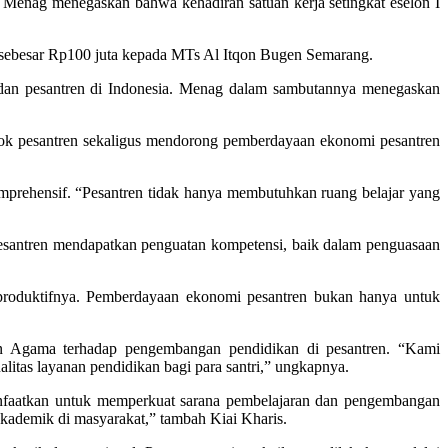
Menag menegaskan bahwa kehadiran satuan kerja setingkat eselon I
 sebesar Rp100 juta kepada MTs Al Itqon Bugen Semarang.
dan pesantren di Indonesia. Menag dalam sambutannya menegaskan
ndok pesantren sekaligus mendorong pemberdayaan ekonomi pesantren
rehensif. “Pesantren tidak hanya membutuhkan ruang belajar yang
pesantren mendapatkan penguatan kompetensi, baik dalam penguasaan
 produktifnya. Pemberdayaan ekonomi pesantren bukan hanya untuk
n Agama terhadap pengembangan pendidikan di pesantren. “Kami
litas layanan pendidikan bagi para santri,” ungkapnya.
anfaatkan untuk memperkuat sarana pembelajaran dan pengembangan
 akademik di masyarakat,” tambah Kiai Kharis.