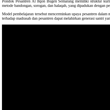
Pondok Pesantren Al Itqon Bugen Semarang memiliki struktur kuri
metode bandongan, sorogan, dan halaqah, yang dipadukan dengan pend
Model pembelajaran tersebut mencerminkan upaya pesantren dalam m
terhadap madrasah dan pesantren dapat melahirkan generasi santri yan