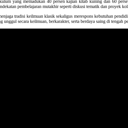
kulum yang memadukan 40 persen kajian kitab kuning dan 60 persen
ekatan pembelajaran mutakhir seperti diskusi tematik dan proyek kola
enjaga tradisi keilmuan klasik sekaligus merespons kebutuhan pend
g unggul secara keilmuan, berkarakter, serta berdaya saing di tengah 