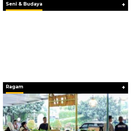
BERKARYA UNTUK PE…
Seni & Budaya
+
Ragam
+