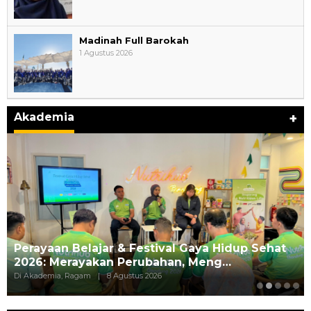
Madinah Full Barokah
1 Agustus 2026
Akademia
+
Perayaan Belajar & Festival Gaya Hidup Sehat
2026: Merayakan Perubahan, Meng…
Di Akademia, Ragam
|
8 Agustus 2026
JURNAL MATARUMA 2026 MENGUSUNG
SEMANGAT “BELAJAR DARI WARISAN,