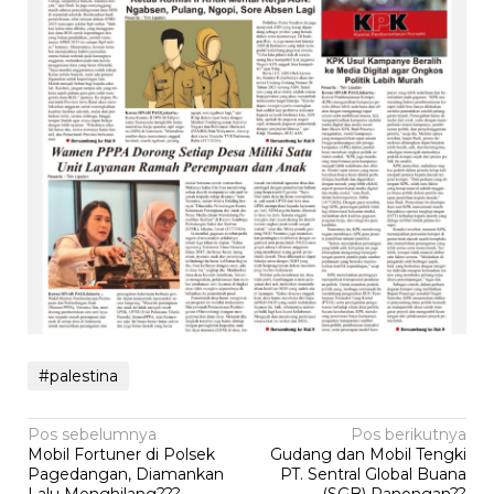
#palestina
Navigasi
Pos sebelumnya
Pos berikutnya
Mobil Fortuner di Polsek
Gudang dan Mobil Tengki
pos
Pagedangan, Diamankan
PT. Sentral Global Buana
Lalu Menghilang???
(SGB) Panongan??