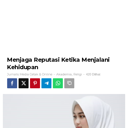
Menjaga Reputasi Ketika Menjalani
Kehidupan
Jurnalis Media Cetak & Online
Akademia
Religi
-
,
-
420 Dilihat