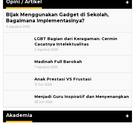
Opini / Artikel
+
Bijak Menggunakan Gadget di Sekolah,
Bagaimana Implementasinya?
5 Agustus 2026
LGBT Bagian dari Keragaman: Cermin
Cacatnya Intelektualitas
2 Agustus 2026
Madinah Full Barokah
1 Agustus 2026
Anak Prestasi VS Frustasi
31 Juli 2026
Menjadi Guru Inspiratif dan Menyenangkan
28 Juli 2026
Kemerdekaan dan Maknanya
Di Akademia, Ragam
|
6 Agustus 2026
Akademia
+