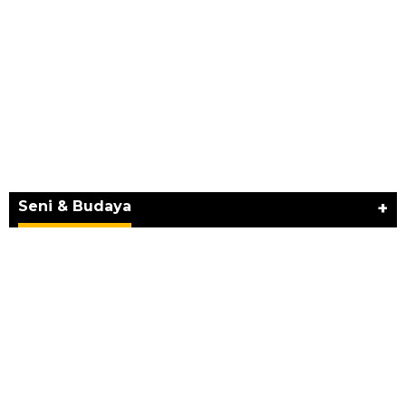
JURNAL MATARUMA 2026 MENGUSUNG
SEMANGAT “BELAJAR DARI WARISAN,
BERKARYA UNTUK PE…
Seni & Budaya
+