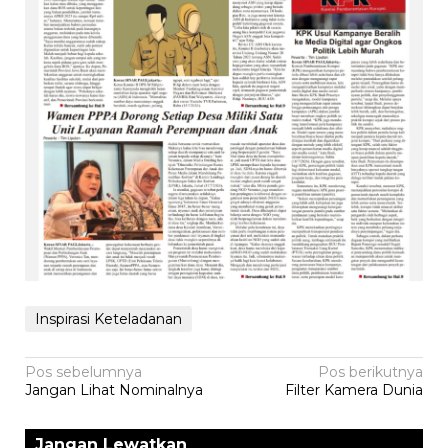
Inspirasi Keteladanan
Navigasi
Pos sebelumnya
Pos berikutnya
Jangan Lihat Nominalnya
Filter Kamera Dunia
pos
Jangan Lewatkan