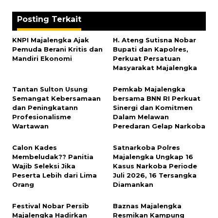
Posting Terkait
KNPI Majalengka Ajak
H. Ateng Sutisna Nobar
Pemuda Berani Kritis dan
Bupati dan Kapolres,
Mandiri Ekonomi
Perkuat Persatuan
Masyarakat Majalengka
‎Tantan Sulton Usung
Pemkab Majalengka
Semangat Kebersamaan
bersama BNN RI Perkuat
dan Peningkatann
Sinergi dan Komitmen
Profesionalisme
Dalam Melawan
Wartawan
Peredaran Gelap Narkoba
‎Calon Kades
Satnarkoba Polres
Membeludak?? Panitia
Majalengka Ungkap 16
Wajib Seleksi Jika
Kasus Narkoba Periode
Peserta Lebih dari Lima
Juli 2026, 16 Tersangka
Orang
Diamankan
Festival Nobar Persib
Baznas Majalengka
Majalengka Hadirkan
Resmikan Kampung