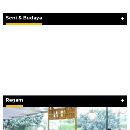
JURNAL MATARUMA 2026 MENGUSUNG
SEMANGAT “BELAJAR DARI WARISAN,
BERKARYA UNTUK PE…
Seni & Budaya
+
Ragam
+