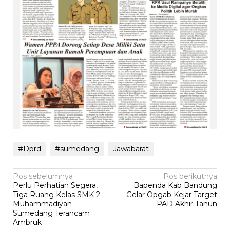
#Dprd
#sumedang
Jawabarat
Navigasi
Pos sebelumnya
Pos berikutnya
‎Perlu Perhatian Segera,
Bapenda Kab Bandung
pos
Tiga Ruang Kelas SMK 2
Gelar Opgab Kejar Target
Muhammadiyah
PAD Akhir Tahun
Sumedang Terancam
Ambruk