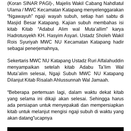
(Koran SINAR PAGI)-, Majelis Wakil Cabang Nahdlatul
Ulama / MWC Kecamatan Katapang menyelenggarakan
“Ngawayuh” ngaji wayah subuh, setiap hari sabtu di
Masjid Besar Katapang. Kajian subuh membahas isi
kitab Kitab “Adabul Alim wal Muta’allim” karya
Hadrotusyekh KH. Hasyim Asyari. Ustadz Sholeh Wakil
Rois Syuriyah MWC NU Kecamatan Katapang hadir
sebagai penerjemahnya,
Sekertaris MWC NU Katapang Ustadz Ruri Alfalahuddin
menyampaikan setelah kitab Adabu Ta’lim Wal
Muta’alim selesai, Ngaji Subuh MWC NU Katapang
Dilanjut Kitab Risalah Ahlussunnah Wal Jamaah.
“Beberapa pertemuan lagi, dalam waktu dekat kitab
yang selama ini dikaji akan selesai. Sehingga harus
ada persiapan untuk menyepakati dan mempersiapkan
kitab untuk melanjut mengisi ngaji subuh di waktu yang
akan datang”ucapnya