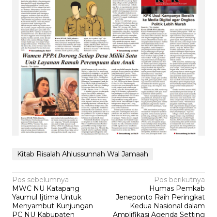
Kitab Risalah Ahlussunnah Wal Jamaah
Navigasi
Pos sebelumnya
Pos berikutnya
MWC NU Katapang
Humas Pemkab
pos
Yaumul Ijtima Untuk
Jeneponto Raih Peringkat
Menyambut Kunjungan
Kedua Nasional dalam
PC NU Kabupaten
Amplifikasi Agenda Setting