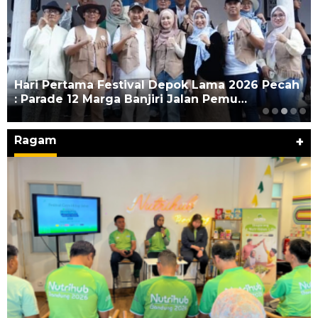
‎Wabup Fajar Serahkan Bantuan Petani
Tembakau di Sukasari
Ragam
+