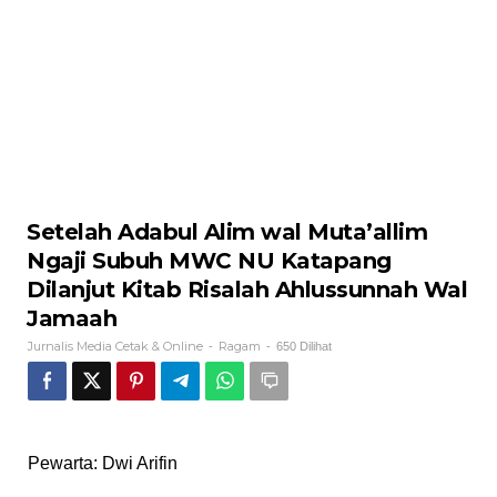
Setelah Adabul Alim wal Muta’allim
Ngaji Subuh MWC NU Katapang
Dilanjut Kitab Risalah Ahlussunnah Wal
Jamaah
Jurnalis Media Cetak & Online
Ragam
-
-
650 Dilihat
Pewarta: Dwi Arifin