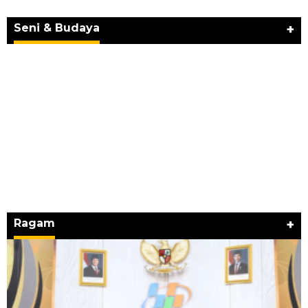
SEMANGAT “BELAJAR DARI WARISAN,
BERKARYA UNTUK PE…
Seni & Budaya
+
Ragam
+