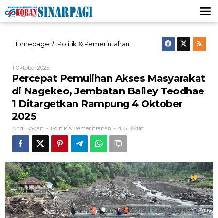
Lewati
ke
konten
Percepat
Homepage
Politik & Pemerintahan
/
Pemulihan
Akses
Oleh
1 Oktober 2025
Masyarakat
Andi
Percepat Pemulihan Akses Masyarakat
di
Sovian
Nagekeo,
di Nagekeo, Jembatan Bailey Teodhae
Jembatan
1 Ditargetkan Rampung 4 Oktober
Bailey
Teodhae
2025
1
Andi Sovian
Politik & Pemerintahan
-
-
415 Dilihat
Ditargetkan
Rampung
4
Oktober
2025