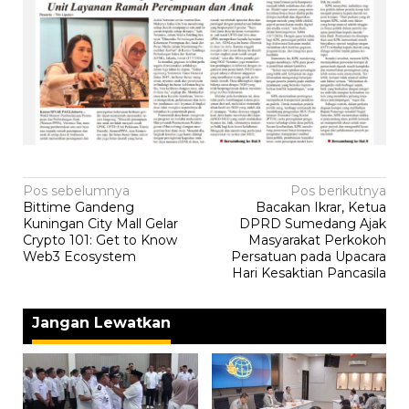
Navigasi
Pos sebelumnya
Pos berikutnya
Bittime Gandeng
‎Bacakan Ikrar, Ketua
pos
Kuningan City Mall Gelar
DPRD Sumedang Ajak
Crypto 101: Get to Know
Masyarakat Perkokoh
Web3 Ecosystem
Persatuan pada Upacara
Hari Kesaktian Pancasila
Jangan Lewatkan