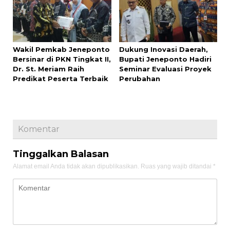
Wakil Pemkab Jeneponto
Dukung Inovasi Daerah,
Bersinar di PKN Tingkat II,
Bupati Jeneponto Hadiri
Dr. St. Meriam Raih
Seminar Evaluasi Proyek
Predikat Peserta Terbaik
Perubahan
Komentar
Tinggalkan Balasan
Alamat email Anda tidak akan dipublikasikan.
Ruas yang wajib ditandai
*