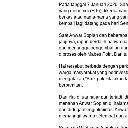
Pada tanggal 7 Januari 2026, Saa
yang menemui (H.Fi) dikediaman
Weekend Bersama Kepala
berkas atau nama-nama yang yang
Sekolah, Lina, S.Pd., M.T.,
kembali lagi datang pada hari Sen
Perayaan Bela
Ungkapkan Pengalaman 60 JP
Gaya Hidup S
Di…
Saat Anwar Sopian dan beberapa
Merayakan P
Di Akademia, Internasional, Liputan Khusus
|
1
janjinya, iapun berdalih bahwa ua
Agustus 2026
Di Akademia, Ragam
dan menunggu pengembalian uang 
diproses oleh Mabes Polri. Dan tu
Hal tersebut berbeda dengan per
warga masyarakat yang berinvest
mengatakan,”Baik pak kita akan l
berpamitan.
‎Bupati Dony
‎Bupati Tekankan Penguatan
Kebudayaan 
Dan Hal diluar nalar pun terjadi,
Akar Budaya dalam Pembukaan
Implementas
menahan Anwar Sopian di halama
Ngalaksa 2026
…
dan diduga mengintimidasi Anwar
memanggil warga setempat dan a
Selain itu Wartawan Atarakyat Yu