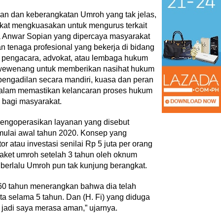
an dan keberangkatan Umroh yang tak jelas,
kat mengkuasakan untuk mengurus terkait
a Anwar Sopian yang dipercaya masyarakat
 tenaga profesional yang bekerja di bidang
 pengacara, advokat, atau lembaga hukum
i wewenang untuk memberikan nasihat hukum
pengadilan secara mandiri, kuasa dan peran
 dalam memastikan kelancaran proses hukum
 bagi masyarakat.
mengoperasikan layanan yang disebut
mulai awal tahun 2020. Konsep yang
 atau investasi senilai Rp 5 juta per orang
aket umroh setelah 3 tahun oleh oknum
n berlalu Umroh pun tak kunjung berangkat.
) 60 tahun menerangkan bahwa dia telah
ta selama 5 tahun. Dan (H. Fi) yang diduga
Kemerdekaan dan Maknanya
 jadi saya merasa aman,” ujarnya.
Di Akademia, Ragam
|
6 Agustus 2026