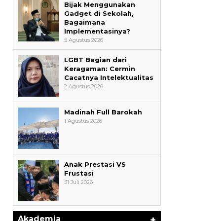
Bijak Menggunakan
Gadget di Sekolah,
Bagaimana
Implementasinya?
5 Agustus 2026
LGBT Bagian dari
Keragaman: Cermin
Cacatnya Intelektualitas
2 Agustus 2026
Madinah Full Barokah
1 Agustus 2026
Anak Prestasi VS
Frustasi
31 Juli 2026
AYIMUN 2026 Depok Resmi
Dibuka, Chandra: Ini Ruang
Lahirkan Pemimpin Masa Depan
Di Akademia
|
3 Agustus 2026
Akademia
+