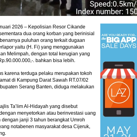
uari 2026 – Kepolisian Resor Cikande
ementara dua orang korban yang berinisial
ebenarnya puluhan orang terkait dugaan
rlapor yaitu (H. Fi) yang menggunakan
ian Melimpah, dengan total kerugian yang
Rp.90.000.000,-. bahkan bisa lebih.
us karena terduga pelaku merupakan tokoh
ralamat di Kampung Darat Sawah RT.07/02
kabupaten Serang Banten, diduga melakukan
ajlis Ta’lim Al-Hidayah yang disebut
 dengan menyetorkan atau berinvestasi uang
h dengan janji 3 tahun berangkat Umroh
ang notabenen masyarakat desa Cijeruk,
ng.