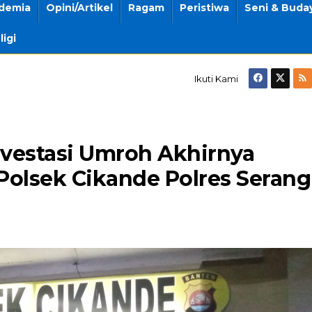
demia
Opini/Artikel
Ragam
Peristiwa
Seni & Buda
ligi
Ikuti Kami
vestasi Umroh Akhirnya
Polsek Cikande Polres Serang