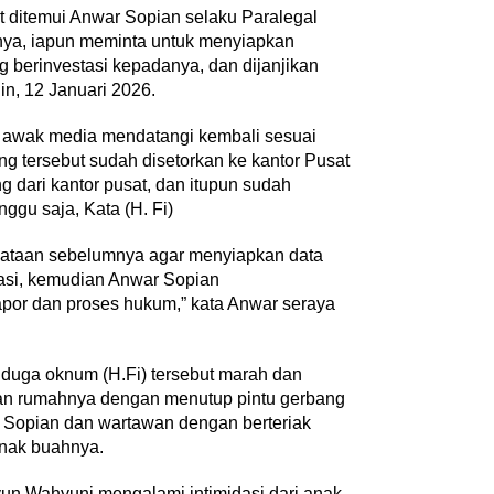
t ditemui Anwar Sopian selaku Paralegal
nya, iapun meminta untuk menyiapkan
 berinvestasi kepadanya, dan dijanjikan
in, 12 Januari 2026.
jar & Festival
ehat 2026:
 awak media mendatangi kembali sesuai
erubahan, Meng…
ng tersebut sudah disetorkan ke kantor Pusat
JURNAL MATARUMA 2026
|
8 Agustus 2026
dari kantor pusat, dan itupun sudah
MENGUSUNG SEMANGAT
“BELAJAR DARI WARISAN,
nggu saja, Kata (H. Fi)
BERKARYA UNTUK PE…
kataan sebelumnya agar menyiapkan data
asi, kemudian Anwar Sopian
apor dan proses hukum,” kata Anwar seraya
 Dorong Dewan
Jadi Penggerak
 diduga oknum (H.Fi) tersebut marah dan
i Perda Sumedang
n rumahnya dengan menutup pintu gerbang
 Sopian dan wartawan dengan berteriak
nak buahnya.
yun Wahyuni mengalami intimidasi dari anak