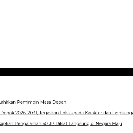
 Lahirkan Pemimpin Masa Depan
a Depok 2026–2031, Tegaskan Fokus pada Karakter dan Lingkung
gkapkan Pengalaman 60 JP Diklat Langsung di Negara Maju