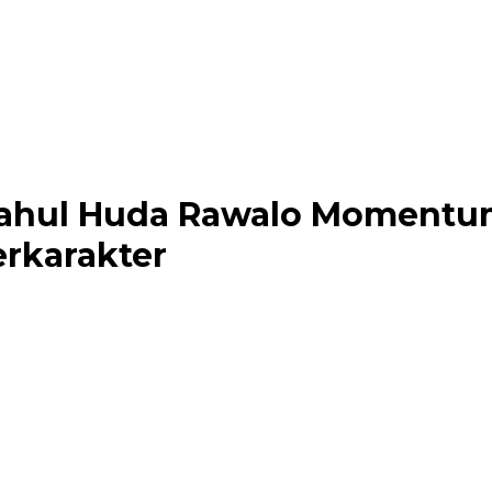
iftahul Huda Rawalo Moment
rkarakter