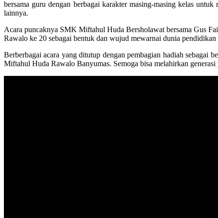
bersama guru dengan berbagai karakter masing-masing kelas untuk
lainnya.
Acara puncaknya SMK Miftahul Huda Bersholawat bersama Gus Faizun 
Rawalo ke 20 sebagai bentuk dan wujud mewarnai dunia pendidikan d
Berberbagai acara yang ditutup dengan pembagian hadiah sebagai be
Miftahul Huda Rawalo Banyumas. Semoga bisa melahirkan generasi 