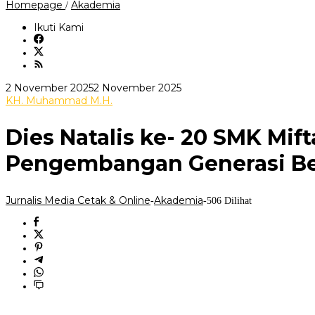
Dies
Homepage
Akademia
/
Natalis
ke-
Ikuti Kami
20
SMK
Miftahul
Huda
Rawalo
oleh
2 November 2025
2 November 2025
Momentum
Jurnalis
KH. Muhammad M.H.
Penguatan
Media
dan
Cetak
Pengembangan
Dies Natalis ke- 20 SMK M
&
Generasi
Online
Berkarakter
Pengembangan Generasi Be
Jurnalis Media Cetak & Online
Akademia
-
-
506 Dilihat