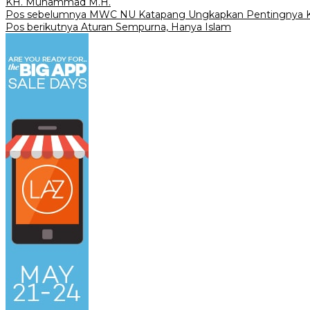
KH. Muhammad M.H.
Navigasi
Pos sebelumnya
MWC NU Katapang Ungkapkan Pentingnya Kit
Pos berikutnya
Aturan Sempurna, Hanya Islam
pos