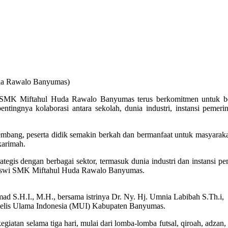
da Rawalo Banyumas)
, SMK Miftahul Huda Rawalo Banyumas terus berkomitmen untuk ber
pentingnya kolaborasi antara sekolah, dunia industri, instansi pem
bang, peserta didik semakin berkah dan bermanfaat untuk masyarakat, 
karimah.
egis dengan berbagai sektor, termasuk dunia industri dan instansi 
 siswi SMK Miftahul Huda Rawalo Banyumas.
.H.I., M.H., bersama istrinya Dr. Ny. Hj. Umnia Labibah S.Th.i,
jelis Ulama Indonesia (MUI) Kabupaten Banyumas.
giatan selama tiga hari, mulai dari lomba-lomba futsal, qiroah, adzan, p