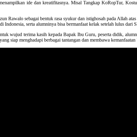
 menampilkan ide dan kreatifitasnya. Misal Tangkap KoRopTur, Kos
Rawalo sebagai bentuk rasa syukur dan istighosah pada Allah atas k
i Indonesia, serta alumninya bisa bermanfaat kelak setelah lulus dar
ntuk wujud terima kasih kepada Bapak Ibu Guru, peserta didik, alum
yang siap menghadapi berbagai tantangan dan membawa kemanfaatan b