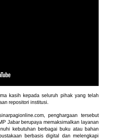
a kasih kepada seluruh pihak yang telah
an repositori institusi.
Weekend Bersama Kepala
inarpagionline.com, penghargaan tersebut
Sekolah, Lina, S.Pd., M.T.,
ian Suri Lantik
PMP Jabar berupaya memaksimalkan layanan
Ungkapkan Pengalaman 60 JP
arcab Pramuka
nuhi kebutuhan berbagai buku atau bahan
Di…
031, Tegaskan …
stakaan berbasis digital dan melengkapi
Di Akademia, Internasional, Liputan Khusus
|
1