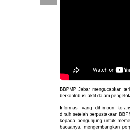
BBPMP Jabar mengucapkan terim
berkontribusi aktif dalam pengelola
Informasi yang dihimpun korans
Wali Kota Sup
diraih setelah perpustakaan BB
Pengurus Kw
kepada pengunjung untuk meme
Depok 2026–2
bacaanya, mengembangkan perpu