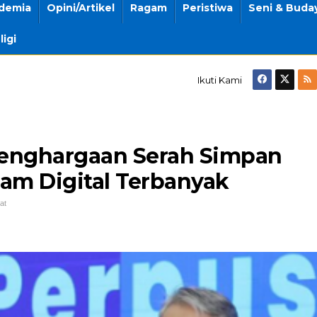
demia
Opini/Artikel
Ragam
Peristiwa
Seni & Buda
ligi
Ikuti Kami
enghargaan Serah Simpan
am Digital Terbanyak
at