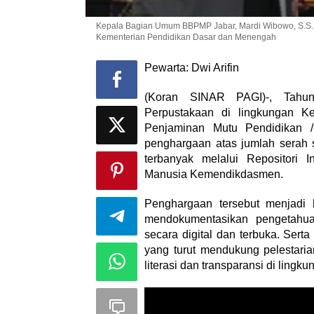
Kepala Bagian Umum BBPMP Jabar, Mardi Wibowo, S.S., M.A
Kementerian Pendidikan Dasar dan Menengah
Pewarta: Dwi Arifin
(Koran SINAR PAGI)-, Tahun
Perpustakaan di lingkungan K
Penjaminan Mutu Pendidikan 
penghargaan atas jumlah serah s
terbanyak melalui Repositori 
Manusia Kemendikdasmen.
Penghargaan tersebut menjadi 
mendokumentasikan pengetahuan
secara digital dan terbuka. Sert
yang turut mendukung pelestar
literasi dan transparansi di lingku