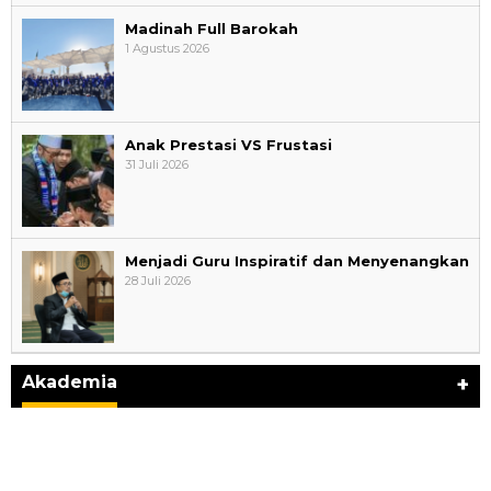
Madinah Full Barokah
1 Agustus 2026
Anak Prestasi VS Frustasi
31 Juli 2026
Menjadi Guru Inspiratif dan Menyenangkan
28 Juli 2026
AYIMUN 2026 Depok Resmi Dibuka, Chandra: Ini
Ruang Lahirkan Pemimpin Masa Depan
Di Akademia
|
3 Agustus 2026
Akademia
+