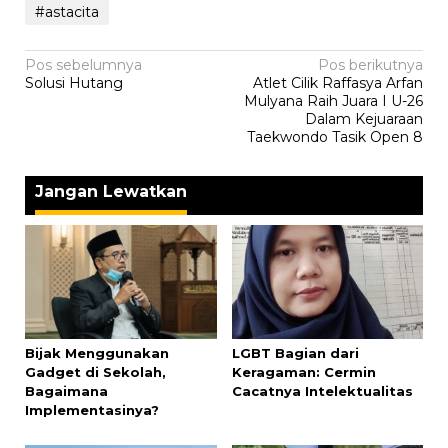
#astacita
Navigasi
Pos sebelumnya
Pos berikutnya
Solusi Hutang
Atlet Cilik Raffasya Arfan
pos
Mulyana Raih Juara I U-26
Dalam Kejuaraan
Taekwondo Tasik Open 8
Jangan Lewatkan
Bijak Menggunakan
LGBT Bagian dari
Gadget di Sekolah,
Keragaman: Cermin
Bagaimana
Cacatnya Intelektualitas
Implementasinya?