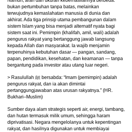
Namun, arah dan ukuran keberhasilannya berbeda:
bukan pertumbuhan tanpa batas, melainkan
terwujudnya kemaslahatan manusia di dunia dan
akhirat. Ada tiga prinsip utama pembangunan dalam
sistem Islam yang bisa menjadi alternatif nyata bagi
sistem saat ini. Pemimpin (khalifah, amil, wali) adalah
pengurus rakyat yang bertanggung jawab langsung
kepada Allah dan masyarakat. Ia wajib menjamin
terpenuhinya kebutuhan dasar — pangan, sandang,
papan, pendidikan, kesehatan, dan keamanan — tanpa
bergantung pada investor atau utang luar negeri.
> Rasulullah ﷺ bersabda: “Imam (pemimpin) adalah
pengurus rakyat, dan ia akan dimintai
pertanggungjawaban atas urusan rakyatnya.” (HR.
Bukhari–Muslim)
Sumber daya alam strategis seperti air, energi, tambang,
dan hutan termasuk milik umum, sehingga haram
diprivatisasi. Negara mengelolanya untuk kepentingan
rakyat, dan hasilnya digunakan untuk membiayai