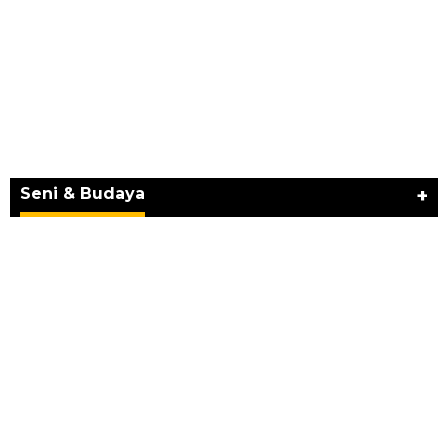
JURNAL MATARUMA 2026 MENGUSUNG
SEMANGAT “BELAJAR DARI WARISAN,
BERKARYA UNTUK PE…
Seni & Budaya
+