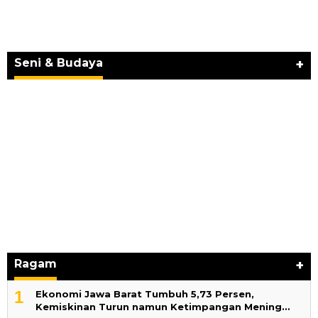
JURNAL MATARUMA 2026 MENGUSUNG
SEMANGAT “BELAJAR DARI WARISAN,
BERKARYA UNTUK PE…
Seni & Budaya
+
Ragam
+
1
Ekonomi Jawa Barat Tumbuh 5,73 Persen,
Kemiskinan Turun namun Ketimpangan Mening…