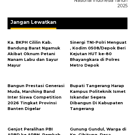
Nasional Indonesia Tahun
2025
Jangan Lewatkan
Ka. BKPH Cililin Kab.
Sinergi TNI-Polri Menguat
Bandung Barat Ngamuk
, Kodim 0508/Depok Beri
Akibat Oknum Petani
Kejutan HUT ke-80
Nanam Labu dan Sayur
Bhayangkara di Polres
Mayur
Metro Depok
Bangun Prestasi Generasi
Bupati Tangerang Harap
Muda, Marching Band
Kampus Politeknik Ismet
Inter Siswa Competition
Iskandar Segera
2026 Tingkat Provinsi
Dibangun Di Kabupaten
Banten Digelar
Tangerang
Genjot Peralihan PBI
Gunung Gundul, Warga di
APBD ke APBN, Pemkab
Kp. Cibitung, Desa