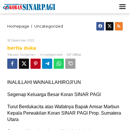
Lewati
ke
konten
Tidak
Homepage
Uncategorized
/
ada
judul
Oleh
18 Desember 2025
Wawan
berita duka
Nurjaman
Wawan Nurjaman
Uncategorized
-
-
197 Dilihat
INALILLAHI WAINAILLAHIROJI’UN
Segenap Keluarga Besar Koran SINAR PAGI
Turut Berdukacita atas Wafatnya Bapak Amsar Marbun
Kepala Perwakilan Koran SINAR PAGI Prop. Sumatera
Utara